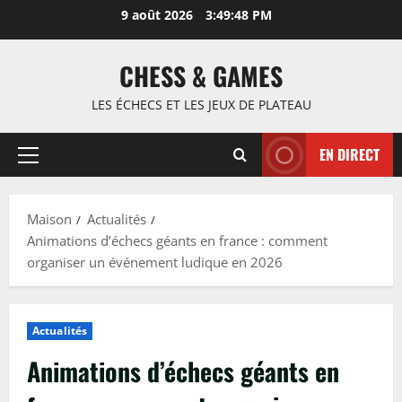
Passer
9 août 2026
3:49:49 PM
au
contenu
CHESS & GAMES
LES ÉCHECS ET LES JEUX DE PLATEAU
EN DIRECT
Menu
principal
Maison
Actualités
Animations d’échecs géants en france : comment
organiser un événement ludique en 2026
Actualités
Animations d’échecs géants en