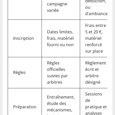
déduction,
campagne
ou
variée
d’ambiance
Frais entre
Dates limites,
5 et 20 €,
Inscription
frais, matériel
matériel
fourni ou non
renforcé
sur place
Règles
Règlement
officielles
écrit et
Règles
suivies par
arbitre
arbitres
désigné
Sessions
Entraînement,
de
étude des
Préparation
pratique et
mécanismes,
analyses