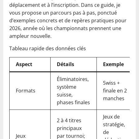
déplacement et à l’inscription. Dans ce guide, je
vous propose un parcours pas à pas, ponctué
d’exemples concrets et de repères pratiques pour
2026, année où les championnats prennent une
ampleur nouvelle.
Tableau rapide des données clés
Aspect
Détails
Exemple
Éliminatoires,
Swiss +
système
Formats
finale en 2
suisse,
manches
phases finales
Jeux de
2 à 4 titres
stratégie,
principaux
de
Jeux
par tournoi;