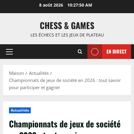
Passer
8 août 2026
10:27:51 AM
au
contenu
CHESS & GAMES
LES ÉCHECS ET LES JEUX DE PLATEAU
EN DIRECT
Menu
principal
Maison
Actualités
Championnats de jeux de société en 2026 : tout savoir
pour participer et gagner
Actualités
Championnats de jeux de société