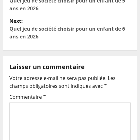
o
Quel jeu de société choisir pour un enfant de 5
ans en 2026
s
Next:
t
Quel jeu de société choisir pour un enfant de 6
ans en 2026
n
a
Laisser un commentaire
v
Votre adresse e-mail ne sera pas publiée.
Les
i
champs obligatoires sont indiqués avec
*
g
Commentaire
*
a
t
i