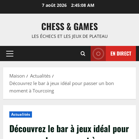
Passer
7 août 2026
2:45:09 AM
au
contenu
CHESS & GAMES
LES ÉCHECS ET LES JEUX DE PLATEAU
EN DIRECT
Menu
principal
Maison
Actualités
Découvrez le bar à jeux idéal pour passer un bon
moment à Tourcoing
Actualités
Découvrez le bar à jeux idéal pour