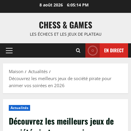
Passer
8 août 2026
6:05:15 PM
au
contenu
CHESS & GAMES
LES ÉCHECS ET LES JEUX DE PLATEAU
EN DIRECT
Menu
principal
Maison
Actualités
Découvrez les meilleurs jeux de société pirate pour
animer vos soirées en 2026
Actualités
Découvrez les meilleurs jeux de