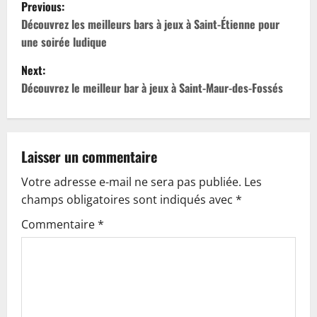
P
Previous:
o
Découvrez les meilleurs bars à jeux à Saint-Étienne pour
une soirée ludique
s
Next:
t
Découvrez le meilleur bar à jeux à Saint-Maur-des-Fossés
n
a
Laisser un commentaire
v
Votre adresse e-mail ne sera pas publiée.
Les
champs obligatoires sont indiqués avec
*
i
Commentaire
*
g
a
t