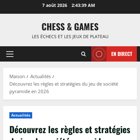
Passer
7 août 2026
2:43:40 AM
au
contenu
CHESS & GAMES
LES ÉCHECS ET LES JEUX DE PLATEAU
EN DIRECT
Menu
principal
Maison
Actualités
Découvrez les règles et stratégies du jeu de société
pyramide en 2026
Actualités
Découvrez les règles et stratégies