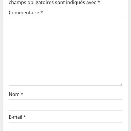
champs obligatoires sont indiqués avec
*
g
Commentaire
*
a
t
i
o
n
Nom
*
E-mail
*