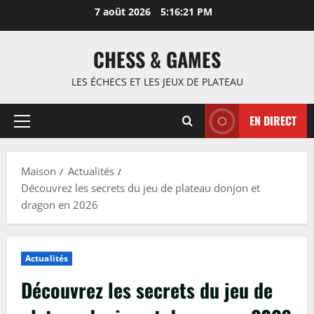
Passer
7 août 2026
5:16:22 PM
au
contenu
CHESS & GAMES
LES ÉCHECS ET LES JEUX DE PLATEAU
EN DIRECT
Menu
principal
Maison
Actualités
Découvrez les secrets du jeu de plateau donjon et
dragon en 2026
Actualités
Découvrez les secrets du jeu de