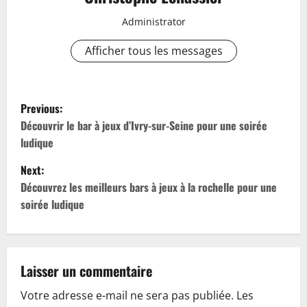
Administrator
Afficher tous les messages
P
Previous:
o
Découvrir le bar à jeux d’Ivry-sur-Seine pour une soirée
ludique
s
Next:
t
Découvrez les meilleurs bars à jeux à la rochelle pour une
soirée ludique
n
a
v
Laisser un commentaire
Votre adresse e-mail ne sera pas publiée.
Les
i