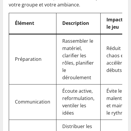
votre groupe et votre ambiance.
Impact su
Élément
Description
le jeu
Rassembler le
matériel,
Réduit le
clarifier les
chaos et
Préparation
rôles, planifier
accélère le
le
débuts
déroulement
Écoute active,
Évite les
reformulation,
malentend
Communication
ventiler les
et maintie
idées
le rythme
Distribuer les