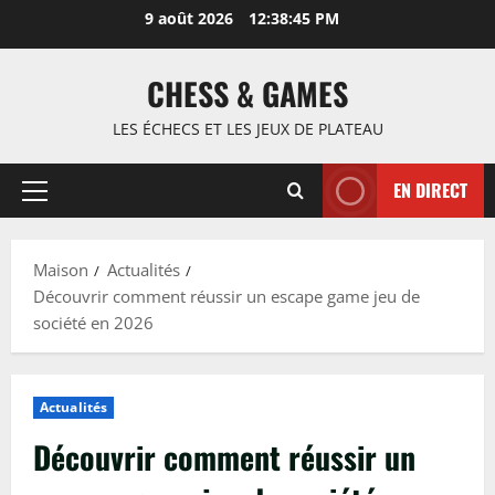
Passer
9 août 2026
12:38:46 PM
au
contenu
CHESS & GAMES
LES ÉCHECS ET LES JEUX DE PLATEAU
EN DIRECT
Menu
principal
Maison
Actualités
Découvrir comment réussir un escape game jeu de
société en 2026
Actualités
Découvrir comment réussir un