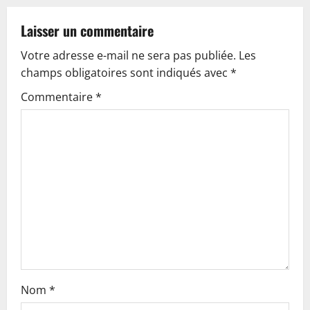
a
v
Laisser un commentaire
Votre adresse e-mail ne sera pas publiée.
Les
i
champs obligatoires sont indiqués avec
*
g
Commentaire
*
a
t
i
o
n
Nom
*