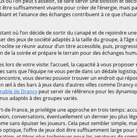
ù l’on peut s’asseoir, se faire servir une boisson et découv
doit être suffisamment vivante pour créer de l’énergie, mais 
mbiant et l’aisance des échanges contribuent à ce que chacu
ant où l’on décide de sortir du canapé et de rejoindre une t
 des jeux de société adaptés à la taille du groupe, à l’âge d
éroclite se réunir autour d’un titre accessible, puis, prog
n de la soirée et prépare le terrain pour des échanges huma
rs de votre visite: l’accueil, la capacité à vous proposer 
ues sans que l’équipe ne vous perde dans un dédale logistique
ncontre, vous devriez pouvoir trouver un endroit qui répond
 un œil à des bars à jeux dans d’autres villes comme Drancy 
rnable de Drancy
peut servir de référence pour les dynamiq
nus adaptés à des groupes variés.
rt-de-France, je privilégie une approche en trois temps: acc
xion, conversations, éventuellement un dernier jeu plus lége
ythme sans épuiser les joueurs. Cela peut sembler simple, m
te optique, l’offre de jeux doit être suffisamment large pou
oration, et titres plus techniques pour les amateurs de comp