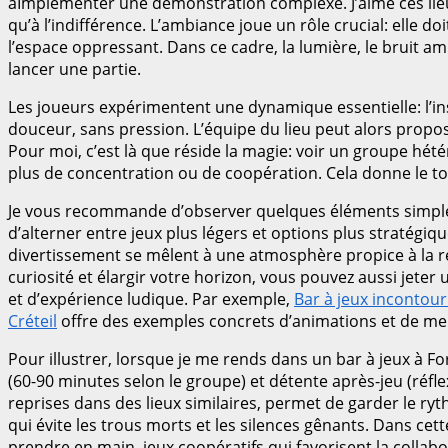
àImplementer une démonstration complexe. J’aime ces lieux o
qu’à l’indifférence. L’ambiance joue un rôle crucial: elle 
l’espace oppressant. Dans ce cadre, la lumière, le bruit a
lancer une partie.
Les joueurs expérimentent une dynamique essentielle: l’inst
douceur, sans pression. L’équipe du lieu peut alors proposer
Pour moi, c’est là que réside la magie: voir un groupe hét
plus de concentration ou de coopération. Cela donne le to
Je vous recommande d’observer quelques éléments simples lo
d’alterner entre jeux plus légers et options plus stratégiq
divertissement se mêlent à une atmosphère propice à la re
curiosité et élargir votre horizon, vous pouvez aussi jeter
et d’expérience ludique. Par exemple,
Bar à jeux incontou
Créteil
offre des exemples concrets d’animations et de me
Pour illustrer, lorsque je me rends dans un bar à jeux à Fo
(60-90 minutes selon le groupe) et détente après-jeu (réfle
reprises dans des lieux similaires, permet de garder le r
qui évite les trous morts et les silences gênants. Dans cet
prendre en main, jeux coopératifs qui favorisent la collab