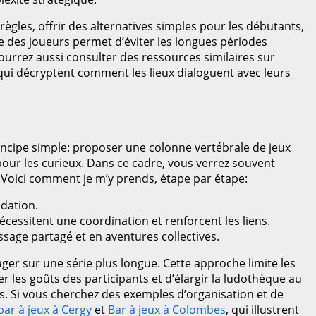
 règles, offrir des alternatives simples pour les débutants,
le des joueurs permet d’éviter les longues périodes
pourrez aussi consulter des ressources similaires sur
 qui décryptent comment les lieux dialoguent avec leurs
principe simple: proposer une colonne vertébrale de jeux
our les curieux. Dans ce cadre, vous verrez souvent
s. Voici comment je m’y prends, étape par étape:
idation.
cessitent une coordination et renforcent les liens.
sage partagé et en aventures collectives.
er sur une série plus longue. Cette approche limite les
r les goûts des participants et d’élargir la ludothèque au
tes. Si vous cherchez des exemples d’organisation et de
bar à jeux à Cergy
et
Bar à jeux à Colombes
, qui illustrent