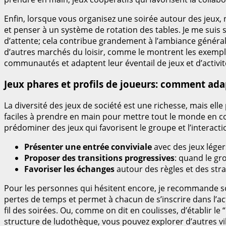
Enfin, lorsque vous organisez une soirée autour des jeux, n’
et penser à un système de rotation des tables. Je me suis 
d’attente; cela contribue grandement à l’ambiance générale
d’autres marchés du loisir, comme le montrent les exempl
communautés et adaptent leur éventail de jeux et d’activit
Jeux phares et profils de joueurs: comment ada
La diversité des jeux de société est une richesse, mais ell
faciles à prendre en main pour mettre tout le monde en c
prédominer des jeux qui favorisent le groupe et l’interact
Présenter une entrée conviviale
avec des jeux légers 
Proposer des transitions progressives
: quand le gr
Favoriser les échanges
autour des règles et des str
Pour les personnes qui hésitent encore, je recommande sou
pertes de temps et permet à chacun de s’inscrire dans l’act
fil des soirées. Ou, comme on dit en coulisses, d’établir l
structure de ludothèque, vous pouvez explorer d’autres vill