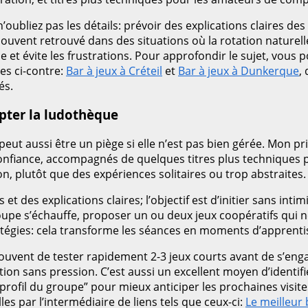
oubliez pas les détails: prévoir des explications claires des
souvent retrouvé dans des situations où la rotation naturel
 et évite les frustrations. Pour approfondir le sujet, vous 
es ci-contre:
Bar à jeux à Créteil
et
Bar à jeux à Dunkerque
,
és.
pter la ludothèque
e peut aussi être un piège si elle n’est pas bien gérée. Mon 
onfiance, accompagnés de quelques titres plus techniques p
ion, plutôt que des expériences solitaires ou trop abstraite
et des explications claires; l’objectif est d’initier sans intim
oupe s’échauffe, proposer un ou deux jeux coopératifs qui né
atégies: cela transforme les séances en moments d’apprentis
vent de tester rapidement 2-3 jeux courts avant de s’engag
ion sans pression. C’est aussi un excellent moyen d’identifie
e “profil du groupe” pour mieux anticiper les prochaines visi
es par l’intermédiaire de liens tels que ceux-ci:
Le meilleur 