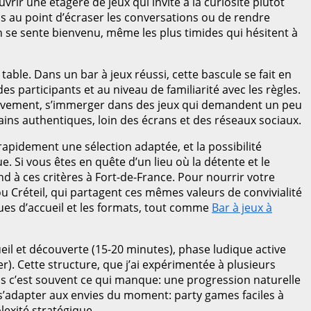
rir une étagère de jeux qui invite à la curiosité plutôt
pas au point d’écraser les conversations ou de rendre
n se sente bienvenu, même les plus timides qui hésitent à
able. Dans un bar à jeux réussi, cette bascule se fait en
es participants et au niveau de familiarité avec les règles.
ressivement, s’immerger dans des jeux qui demandent un peu
ins authentiques, loin des écrans et des réseaux sociaux.
rapidement une sélection adaptée, et la possibilité
. Si vous êtes en quête d’un lieu où la détente et le
 à ces critères à Fort-de-France. Pour nourrir votre
ou Créteil, qui partagent ces mêmes valeurs de convivialité
ues d’accueil et les formats, tout comme
Bar à jeux à
ueil et découverte (15-20 minutes), phase ludique active
r). Cette structure, que j’ai expérimentée à plusieurs
ais c’est souvent ce qui manque: une progression naturelle
r s’adapter aux envies du moment: party games faciles à
lexité stratégique.