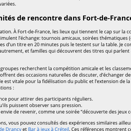
ariées.
ités de rencontre dans Fort-de-Franc
on. À Fort-de-France, les lieux qui tiennent le cap sur la c
stimulent l’échange: tournois amicaux, soirées thématiques (q
es d’un titre en 20 minutes puis le testent sur la table. Je
trement, et familles qui découvrent des titres qui parlent à
 groupes recherchent la compétition amicale et les classeme
s offrent des occasions naturelles de discuter, d’échanger des
 est vitale pour la fidélisation du public et l’extension de
tions :
nce pour attirer des participants réguliers.
u’ils puissent observer sans pression.
envie de revenir, comme une soirée “découverte des jeux coo
ions, vous pouvez consultés des expériences similaires aille
 de Drancy
et
Bar à jeux à Créteil
. Ces références montrent