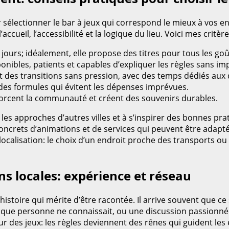
sélectionner le bar à jeux qui correspond le mieux à vos env
 l’accueil, l’accessibilité et la logique du lieu. Voici mes cr
s jours; idéalement, elle propose des titres pour tous les goû
onibles, patients et capables d’expliquer les règles sans im
t des transitions sans pression, avec des temps dédiés aux
 des formules qui évitent les dépenses imprévues.
orcent la communauté et créent des souvenirs durables.
r les approches d’autres villes et à s’inspirer des bonnes pr
 concrets d’animations et de services qui peuvent être adapt
a localisation: le choix d’un endroit proche des transports o
s locales: expérience et réseau
histoire qui mérite d’être racontée. Il arrive souvent que c
 que personne ne connaissait, ou une discussion passionnée 
des jeux: les règles deviennent des rênes qui guident les é