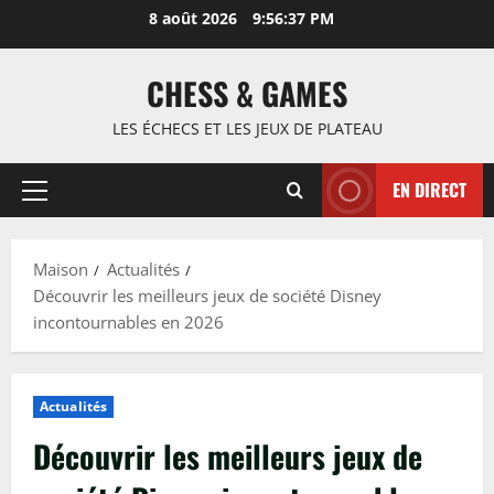
Passer
8 août 2026
9:56:38 PM
au
contenu
CHESS & GAMES
LES ÉCHECS ET LES JEUX DE PLATEAU
EN DIRECT
Menu
principal
Maison
Actualités
Découvrir les meilleurs jeux de société Disney
incontournables en 2026
Actualités
Découvrir les meilleurs jeux de