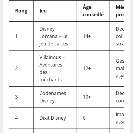
Âge
Mécan
Rang
Jeu
conseillé
princip
Disney
Deckbui
1
Lorcana – Le
14+
collecti
jeu de cartes
stratég
Villainous –
Gestion
Aventures
2
12+
main,
des
asymét
méchants
Codenames
Déduct
3
10+
Disney
commun
Imagina
4
Dixit Disney
6+
associa