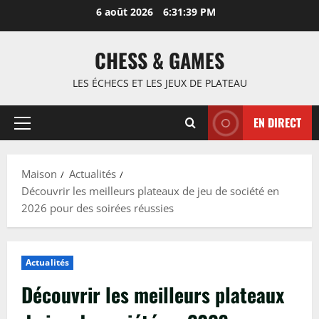
Passer
6 août 2026
6:31:40 PM
au
contenu
CHESS & GAMES
LES ÉCHECS ET LES JEUX DE PLATEAU
EN DIRECT
Menu
principal
Maison
Actualités
Découvrir les meilleurs plateaux de jeu de société en
2026 pour des soirées réussies
Actualités
Découvrir les meilleurs plateaux