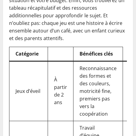
situation et votre budget. Enfin, vous trouverez un
tableau récapitulatif et des ressources
additionnelles pour approfondir le sujet. Et
n’oubliez pas: chaque jeu est une histoire à écrire
ensemble autour d’un café, avec un enfant curieux
et des parents attentifs.
Catégorie
Bénéfices clés
Reconnaissance
Co
des formes et
Jun
À
des couleurs,
Pr
partir
Jeux d’éveil
motricité fine,
Dé
de 2
premiers pas
Co
ans
vers la
Le
coopération
Jun
Travail
La
d’équipe,
Ci