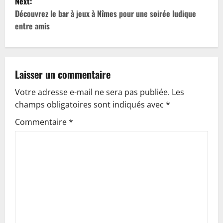
Next:
t
Découvrez le bar à jeux à Nîmes pour une soirée ludique
entre amis
n
a
v
Laisser un commentaire
Votre adresse e-mail ne sera pas publiée.
Les
i
champs obligatoires sont indiqués avec
*
g
Commentaire
*
a
t
i
o