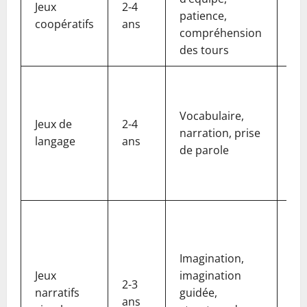
Jeux
2-4
patience,
Pr
coopératifs
ans
compréhension
Lo
des tours
An
Le
Pr
Vocabulaire,
Jeu
Jeux de
2-4
narration, prise
Fe
langage
ans
de parole
Bo
Nu
Hi
Me
Pr
Jeu
Imagination,
Bo
Jeux
imagination
2-3
Nu
narratifs
guidée,
ans
Hi