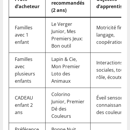
recommandés
d’acheteur
d’apprentissa
(2 ans)
Le Verger
Familles
Motricité fine,
Junior, Mes
avec 1
langage,
Premiers Jeux:
enfant
coopération
Bon outil
Familles
Lapin & Cie,
Interactions
avec
Mon Premier
sociales, tour 
plusieurs
Loto des
rôle, écoute
enfants
Animaux
Colorino
CADEAU
Éveil sensoriel,
Junior, Premier
enfant 2
connaissance
Dé des
ans
des couleurs
Couleurs
Préférence
Bonne Nuit