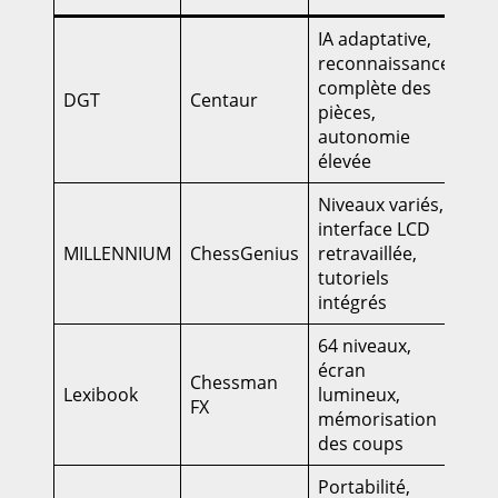
IA adaptative,
reconnaissance
complète des
30
DGT
Centaur
pièces,
€
autonomie
élevée
Niveaux variés,
interface LCD
26
MILLENNIUM
ChessGenius
retravaillée,
€
tutoriels
intégrés
64 niveaux,
écran
Chessman
Lexibook
lumineux,
70–
FX
mémorisation
des coups
Portabilité,