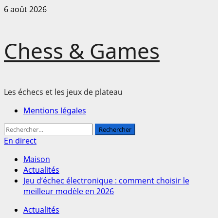
Passer
6 août 2026
au
contenu
Chess & Games
Les échecs et les jeux de plateau
Menu
Mentions légales
principal
Rechercher :
En direct
Maison
Actualités
Jeu d’échec électronique : comment choisir le
meilleur modèle en 2026
Actualités