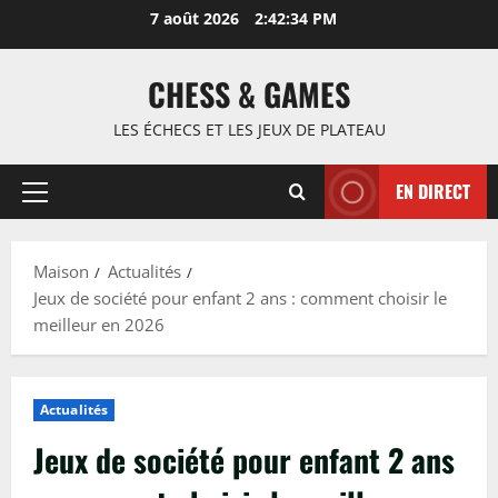
Passer
7 août 2026
2:42:35 PM
au
contenu
CHESS & GAMES
LES ÉCHECS ET LES JEUX DE PLATEAU
EN DIRECT
Menu
principal
Maison
Actualités
Jeux de société pour enfant 2 ans : comment choisir le
meilleur en 2026
Actualités
Jeux de société pour enfant 2 ans