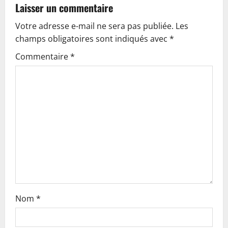
v
Laisser un commentaire
Votre adresse e-mail ne sera pas publiée.
Les
i
champs obligatoires sont indiqués avec
*
g
Commentaire
*
a
t
i
o
n
Nom
*