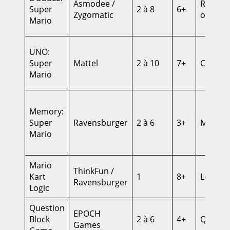
Asmodee /
Rapidit
Super
2 à 8
6+
Zygomatic
observa
Mario
UNO:
Super
Mattel
2 à 10
7+
Carte, f
Mario
Memory:
Super
Ravensburger
2 à 6
3+
Mémoi
Mario
Mario
ThinkFun /
Kart
1
8+
Logiqu
Ravensburger
Logic
Question
EPOCH
Block
2 à 6
4+
Questio
Games