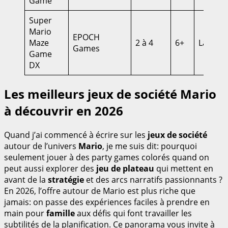
Game
Super
Mario
EPOCH
Maze
2 à 4
6+
Labyrin
Games
Game
DX
Les meilleurs jeux de société Mario
à découvrir en 2026
Quand j’ai commencé à écrire sur les
jeux de société
autour de l’univers
Mario
, je me suis dit: pourquoi
seulement jouer à des party games colorés quand on
peut aussi explorer des
jeu de plateau
qui mettent en
avant de la
stratégie
et des arcs narratifs passionnants ?
En 2026, l’offre autour de Mario est plus riche que
jamais: on passe des expériences faciles à prendre en
main pour
famille
aux défis qui font travailler les
subtilités de la planification. Ce panorama vous invite à