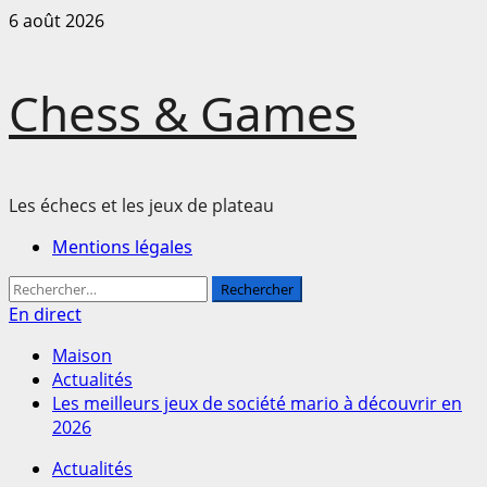
Passer
6 août 2026
au
contenu
Chess & Games
Les échecs et les jeux de plateau
Menu
Mentions légales
principal
Rechercher :
En direct
Maison
Actualités
Les meilleurs jeux de société mario à découvrir en
2026
Actualités