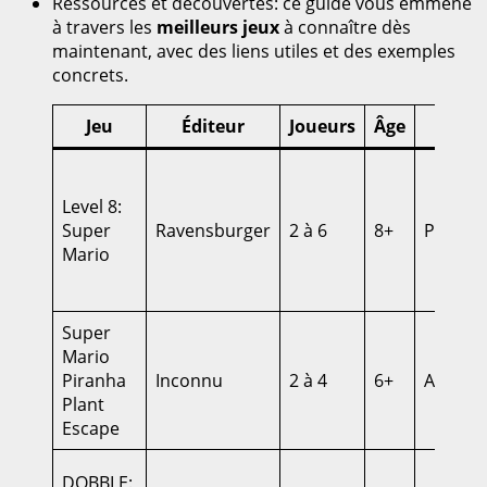
Ressources et découvertes: ce guide vous emmène
à travers les
meilleurs jeux
à connaître dès
maintenant, avec des liens utiles et des exemples
concrets.
Jeu
Éditeur
Joueurs
Âge
T
Level 8:
Super
Ravensburger
2 à 6
8+
Place e
Mario
Super
Mario
Piranha
Inconnu
2 à 4
6+
Aventu
Plant
Escape
DOBBLE: