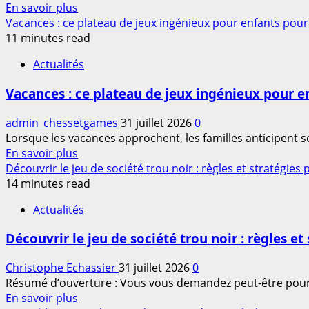
En
En savoir plus
Tran
savoir
Vacances : ce plateau de jeux ingénieux pour enfants pourr
Nguyen,
plus
11 minutes read
découvrez
sur
les
Actualités
À
nouveaux
prendre
membres
Vacances : ce plateau de jeux ingénieux pour en
ou
du
à
plateau
admin_chessetgames
31 juillet 2026
0
laisser
et
Lorsque les vacances approchent, les familles anticipent 
:
leurs
En
En savoir plus
guide
surprises
savoir
Découvrir le jeu de société trou noir : règles et stratégies
complet
plus
14 minutes read
pour
sur
maîtriser
Actualités
Vacances
ce
:
jeu
Découvrir le jeu de société trou noir : règles et
ce
de
plateau
société
Christophe Echassier
31 juillet 2026
0
de
en
Résumé d’ouverture : Vous vous demandez peut-être pourquo
jeux
2026
En
En savoir plus
ingénieux