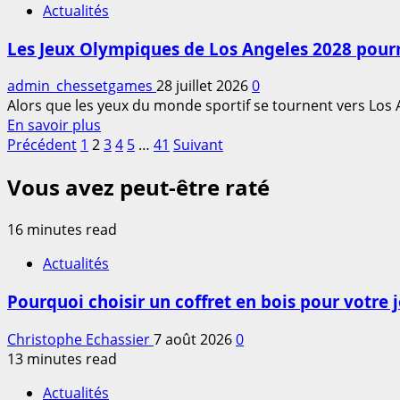
gigantesque
Actualités
Découvrir
terrain
les
de
Les Jeux Olympiques de Los Angeles 2028 pourr
règles
jeu
et
admin_chessetgames
28 juillet 2026
0
astuces
Alors que les yeux du monde sportif se tournent vers Los 
du
En
En savoir plus
jeu
Pagination
savoir
Précédent
1
2
3
4
5
…
41
Suivant
de
plus
société
des
Vous avez peut-être raté
sur
toc
publications
Les
en
Jeux
16 minutes read
2026
Olympiques
de
Actualités
Los
Pourquoi choisir un coffret en bois pour votre 
Angeles
2028
Christophe Echassier
7 août 2026
0
pourraient
13 minutes read
doper
le
Actualités
Belgian