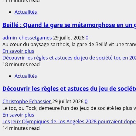
plus
11 minutes read
un
sur
jeu
Actualités
Top
ludique
des
sensibilise
Beillé : Quand la gare se métamorphose en un 
jeux
efficacement
de
au
admin_chessetgames
29 juillet 2026
0
société
danger
Au cœur du paysage sarthois, la gare de Beillé vit une tr
à
de
En
En savoir plus
découvrir
la
savoir
Découvrir les règles et astuces du jeu de société toc en 20
en
noyade
plus
18 minutes read
2026
sur
Actualités
Beillé
:
Découvrir les règles et astuces du jeu de sociét
Quand
la
Christophe Echassier
29 juillet 2026
0
gare
Le toc, ou Tock, demeure l’un des jeux de société les plus v
se
En
En savoir plus
métamorphose
savoir
Les Jeux Olympiques de Los Angeles 2028 pourraient doper
en
plus
14 minutes read
un
sur