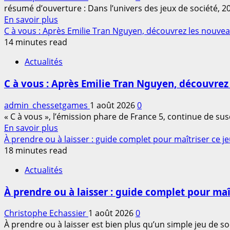
résumé d’ouverture : Dans l’univers des jeux de société, 20
En
En savoir plus
savoir
C à vous : Après Emilie Tran Nguyen, découvrez les nouve
plus
14 minutes read
sur
Actualités
Accessoires
jeu
C à vous : Après Emilie Tran Nguyen, découvrez
de
société
admin_chessetgames
1 août 2026
0
en
« C à vous », l’émission phare de France 5, continue de susci
2026
En
En savoir plus
:
savoir
À prendre ou à laisser : guide complet pour maîtriser ce j
les
plus
18 minutes read
indispensables
sur
pour
Actualités
C
améliorer
à
vos
À prendre ou à laisser : guide complet pour maî
vous
parties
:
Christophe Echassier
1 août 2026
0
Après
À prendre ou à laisser est bien plus qu’un simple jeu de soc
Emilie