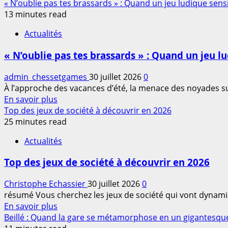
savoir
« N’oublie pas tes brassards » : Quand un jeu ludique sens
pour
plus
13 minutes read
enfants
sur
pourrait
Actualités
Découvrir
transformer
le
vos
« N’oublie pas tes brassards » : Quand un jeu l
jeu
trajets
de
en
admin_chessetgames
30 juillet 2026
0
société
voiture,
À l’approche des vacances d’été, la menace des noyades su
trou
à
En
En savoir plus
noir
ne
savoir
Top des jeux de société à découvrir en 2026
:
pas
plus
25 minutes read
règles
manquer
sur
et
Actualités
!
«
stratégies
N’oublie
pour
Top des jeux de société à découvrir en 2026
pas
2026
tes
Christophe Echassier
30 juillet 2026
0
brassards
résumé Vous cherchez les jeux de société qui vont dynamise
»
En
En savoir plus
:
savoir
Beillé : Quand la gare se métamorphose en un gigantesque
Quand