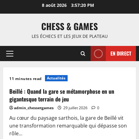
Passer
8 août 2026
3:57:21 PM
au
contenu
CHESS & GAMES
LES ÉCHECS ET LES JEUX DE PLATEAU
EN DIRECT
Menu
principal
Actualités
11 minutes read
Beillé : Quand la gare se métamorphose en un
gigantesque terrain de jeu
admin_chessetgames
29 juillet 2026
0
Au cœur du paysage sarthois, la gare de Beillé vit
une transformation remarquable qui dépasse son
rôle...