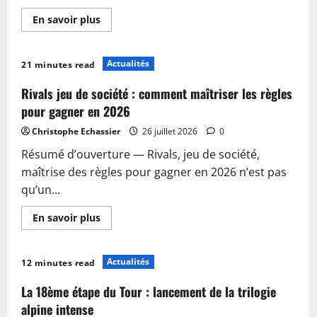
En
En savoir plus
savoir
plus
sur
À
Actualités
21 minutes read
Sète,
entre
mer
Rivals jeu de société : comment maîtriser les règles
et
rues,
pour gagner en 2026
des
milliers
Christophe Echassier
26 juillet 2026
0
de
visiteurs
Résumé d’ouverture — Rivals, jeu de société,
en
pèlerinage
maîtrise des règles pour gagner en 2026 n’est pas
sur
les
qu’un...
coulisses
du
tournage
En
En savoir plus
de…
savoir
plus
sur
Rivals
Actualités
12 minutes read
jeu
de
société
La 18ème étape du Tour : lancement de la trilogie
:
comment
alpine intense
maîtriser