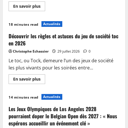
En
En savoir plus
savoir
plus
sur
Beillé
Actualités
18 minutes read
:
Quand
la
Découvrir les règles et astuces du jeu de société toc
gare
se
en 2026
métamorphose
en
Christophe Echassier
29 juillet 2026
0
un
gigantesque
Le toc, ou Tock, demeure l’un des jeux de société
terrain
de
les plus vivants pour les soirées entre...
jeu
En
En savoir plus
savoir
plus
sur
Découvrir
Actualités
14 minutes read
les
règles
et
Les Jeux Olympiques de Los Angeles 2028
astuces
du
pourraient doper le Belgian Open dès 2027 : « Nous
jeu
espérons accueillir un événement clé »
de
société