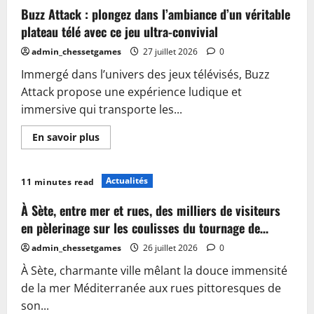
clé
d’un
Buzz Attack : plongez dans l’ambiance d’un véritable
»
tapis
de
plateau télé avec ce jeu ultra-convivial
jeu
de
admin_chessetgames
27 juillet 2026
0
société
xxl
Immergé dans l’univers des jeux télévisés, Buzz
en
2026
Attack propose une expérience ludique et
immersive qui transporte les...
En
En savoir plus
savoir
plus
sur
Buzz
Actualités
11 minutes read
Attack
:
plongez
À Sète, entre mer et rues, des milliers de visiteurs
dans
l’ambiance
en pèlerinage sur les coulisses du tournage de…
d’un
véritable
admin_chessetgames
26 juillet 2026
0
plateau
télé
À Sète, charmante ville mêlant la douce immensité
avec
ce
de la mer Méditerranée aux rues pittoresques de
jeu
ultra-
son...
convivial