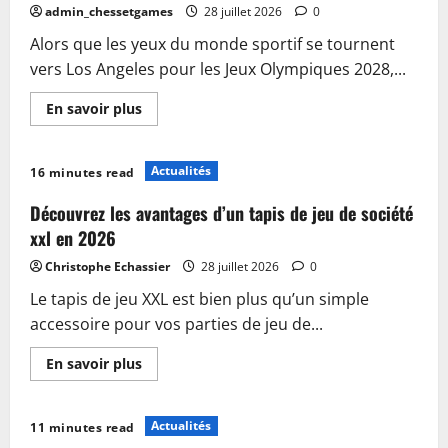
toc
admin_chessetgames
28 juillet 2026
0
en
2026
Alors que les yeux du monde sportif se tournent
vers Los Angeles pour les Jeux Olympiques 2028,...
En
En savoir plus
savoir
plus
sur
Les
Actualités
16 minutes read
Jeux
Olympiques
de
Découvrez les avantages d’un tapis de jeu de société
Los
Angeles
xxl en 2026
2028
pourraient
Christophe Echassier
28 juillet 2026
0
doper
le
Le tapis de jeu XXL est bien plus qu’un simple
Belgian
Open
accessoire pour vos parties de jeu de...
dès
2027
:
En
En savoir plus
«
savoir
Nous
plus
espérons
sur
accueillir
Découvrez
Actualités
11 minutes read
un
les
événement
avantages