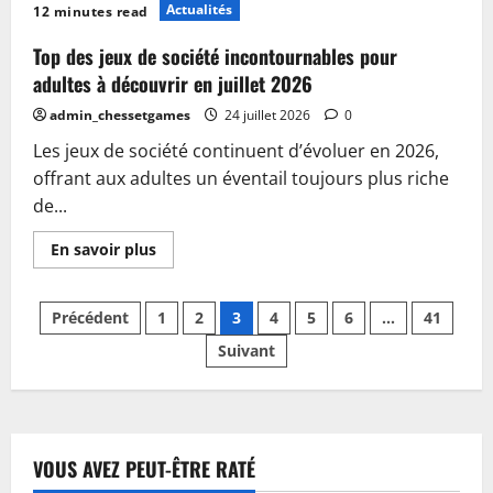
Comment
Actualités
12 minutes read
organiser
votre
rangement
Top des jeux de société incontournables pour
de
jeu
adultes à découvrir en juillet 2026
de
société
admin_chessetgames
24 juillet 2026
0
en
2026
Les jeux de société continuent d’évoluer en 2026,
pour
gagner
offrant aux adultes un éventail toujours plus riche
de
l’espace
de...
En
En savoir plus
savoir
plus
sur
Pagination
Top
Précédent
1
2
3
4
5
6
…
41
des
jeux
Suivant
des
de
société
incontournables
publications
pour
adultes
à
découvrir
en
VOUS AVEZ PEUT-ÊTRE RATÉ
juillet