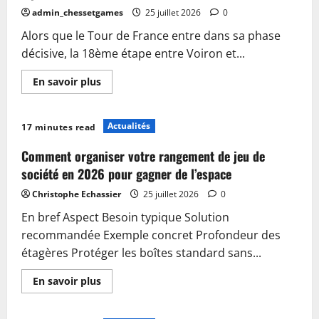
les
admin_chessetgames
25 juillet 2026
0
règles
pour
Alors que le Tour de France entre dans sa phase
gagner
en
décisive, la 18ème étape entre Voiron et...
2026
En
En savoir plus
savoir
plus
sur
La
Actualités
17 minutes read
18ème
étape
du
Comment organiser votre rangement de jeu de
Tour
:
société en 2026 pour gagner de l’espace
lancement
de
Christophe Echassier
25 juillet 2026
0
la
trilogie
En bref Aspect Besoin typique Solution
alpine
intense
recommandée Exemple concret Profondeur des
étagères Protéger les boîtes standard sans...
En
En savoir plus
savoir
plus
sur