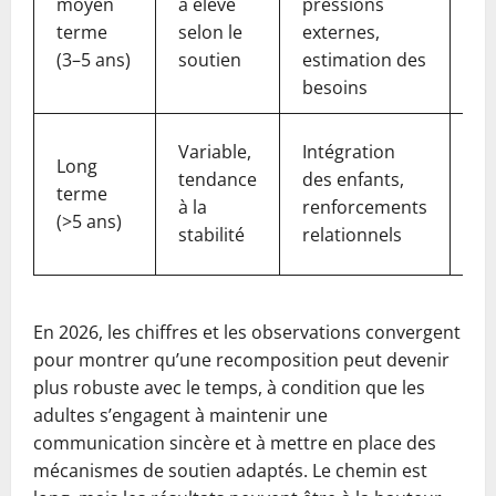
moyen
à élevé
pressions
en
terme
selon le
externes,
co
(3–5 ans)
soutien
estimation des
éd
besoins
Fo
Variable,
Intégration
Long
co
tendance
des enfants,
terme
ac
à la
renforcements
(>5 ans)
pr
stabilité
relationnels
op
En 2026, les chiffres et les observations convergent
pour montrer qu’une recomposition peut devenir
plus robuste avec le temps, à condition que les
adultes s’engagent à maintenir une
communication sincère et à mettre en place des
mécanismes de soutien adaptés. Le chemin est