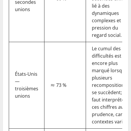
secondes
lié à des
unions
dynamiques
complexes et à la
pression du
regard social.
Le cumul des
difficultés est
encore plus
marqué lorsque
États-Unis
plusieurs
—
≈ 73 %
recompositions
troisièmes
se succèdent; il
unions
faut interpréter
ces chiffres avec
prudence, car les
contextes varient