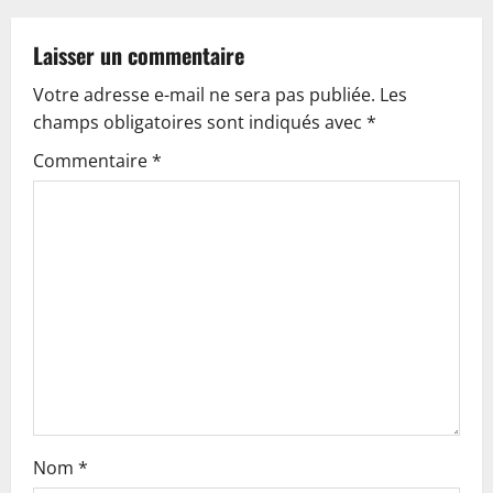
a
v
Laisser un commentaire
Votre adresse e-mail ne sera pas publiée.
Les
i
champs obligatoires sont indiqués avec
*
g
Commentaire
*
a
t
i
o
n
Nom
*