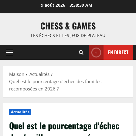
Passer
9 août 2026
3:38:40 AM
au
contenu
CHESS & GAMES
LES ÉCHECS ET LES JEUX DE PLATEAU
EN DIRECT
Menu
principal
Maison
Actualités
Quel est le pourcentage d’échec des familles
recomposées en 2026 ?
Actualités
Quel est le pourcentage d’échec