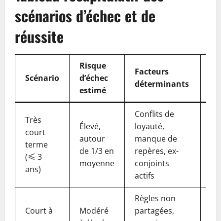
scénarios d’échec et de
réussite
Risque
Facteurs
Ac
Scénario
d’échec
déterminants
re
estimé
Conflits de
Très
Élevé,
loyauté,
Di
court
autour
manque de
st
terme
de 1/3 en
repères, ex-
cla
(≤ 3
moyenne
conjoints
rit
ans)
actifs
Règles non
Court à
Modéré
partagées,
Te