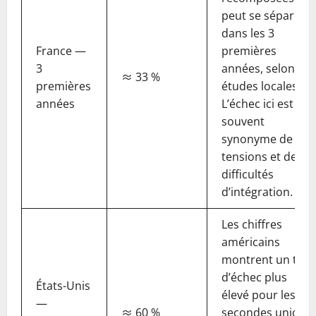
peut se séparer
dans les 3
France —
premières
3
années, selon les
≈ 33 %
premières
études locales.
années
L’échec ici est
souvent
synonyme de
tensions et de
difficultés
d’intégration.
Les chiffres
américains
montrent un taux
d’échec plus
États-Unis
élevé pour les
—
≈ 60 %
secondes unions,