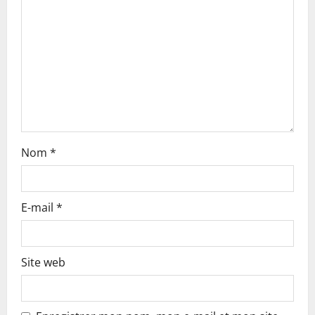
t
i
o
n
Nom
*
E-mail
*
Site web