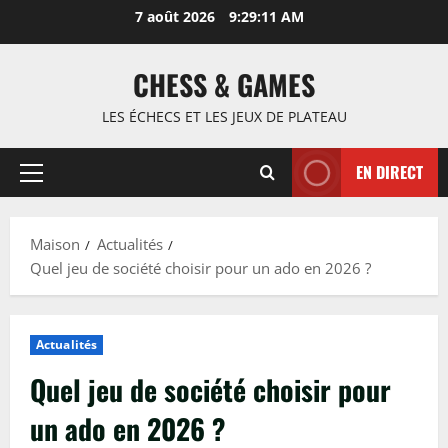
Passer
7 août 2026
9:29:12 AM
au
contenu
CHESS & GAMES
LES ÉCHECS ET LES JEUX DE PLATEAU
EN DIRECT
Menu
principal
Maison
Actualités
Quel jeu de société choisir pour un ado en 2026 ?
Actualités
Quel jeu de société choisir pour
un ado en 2026 ?