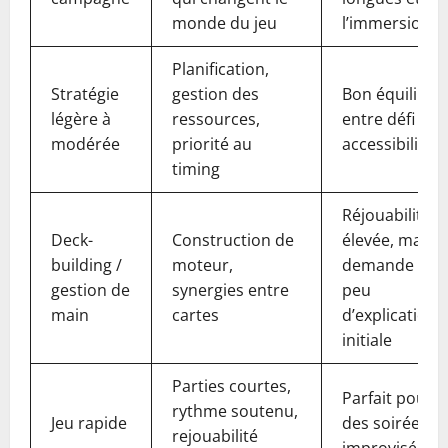
monde du jeu
l’immersion
Planification,
Stratégie
gestion des
Bon équilibre
légère à
ressources,
entre défi et
modérée
priorité au
accessibilité
timing
Réjouabilité
Deck-
Construction de
élevée, mais
building /
moteur,
demande un
gestion de
synergies entre
peu
main
cartes
d’explication
initiale
Parties courtes,
Parfait pour
rythme soutenu,
Jeu rapide
des soirées
rejouabilité