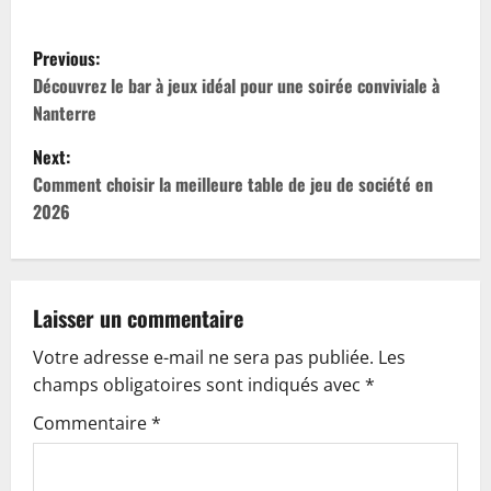
P
Previous:
o
Découvrez le bar à jeux idéal pour une soirée conviviale à
Nanterre
s
Next:
t
Comment choisir la meilleure table de jeu de société en
2026
n
a
v
Laisser un commentaire
Votre adresse e-mail ne sera pas publiée.
Les
i
champs obligatoires sont indiqués avec
*
g
Commentaire
*
a