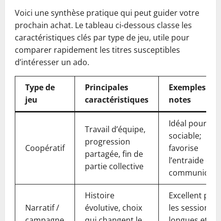
Voici une synthèse pratique qui peut guider votre
prochain achat. Le tableau ci-dessous classe les
caractéristiques clés par type de jeu, utile pour
comparer rapidement les titres susceptibles
d’intéresser un ado.
Type de
Principales
Exemples et
jeu
caractéristiques
notes
Idéal pour ad
Travail d’équipe,
sociable;
progression
Coopératif
favorise
partagée, fin de
l’entraide et l
partie collective
communicati
Histoire
Excellent pou
Narratif /
évolutive, choix
les sessions
campagne
qui changent le
longues et