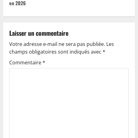
en 2026
n
a
v
Laisser un commentaire
Votre adresse e-mail ne sera pas publiée.
Les
i
champs obligatoires sont indiqués avec
*
g
Commentaire
*
a
t
i
o
n