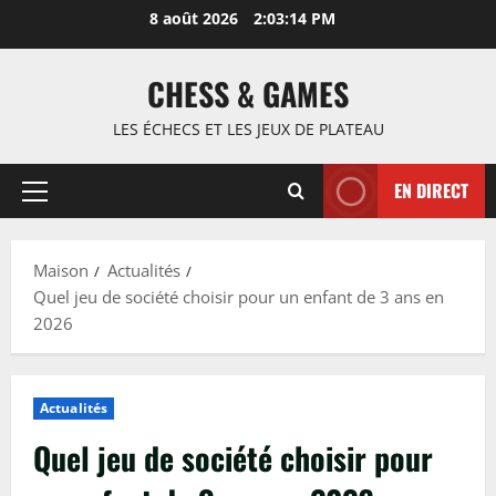
Passer
8 août 2026
2:03:15 PM
au
contenu
CHESS & GAMES
LES ÉCHECS ET LES JEUX DE PLATEAU
EN DIRECT
Menu
principal
Maison
Actualités
Quel jeu de société choisir pour un enfant de 3 ans en
2026
Actualités
Quel jeu de société choisir pour