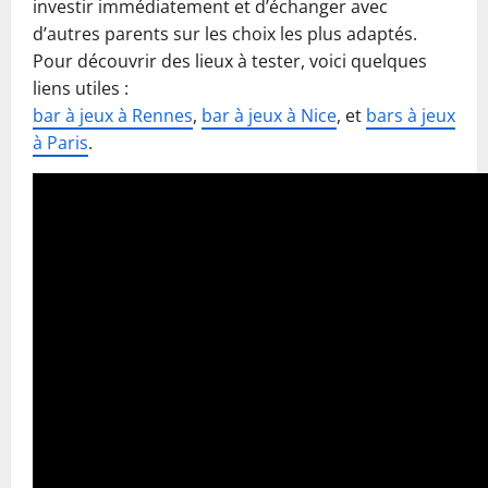
investir immédiatement et d’échanger avec
d’autres parents sur les choix les plus adaptés.
Pour découvrir des lieux à tester, voici quelques
liens utiles :
bar à jeux à Rennes
,
bar à jeux à Nice
, et
bars à jeux
à Paris
.