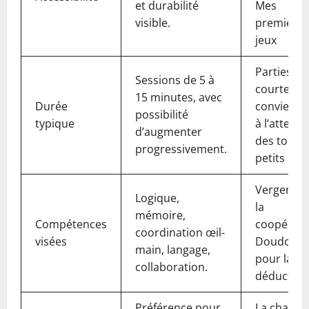
et durabilité
Mes
visible.
premiers
jeux
Parties
Sessions de 5 à
courtes q
15 minutes, avec
Durée
convienne
possibilité
typique
à l’attenti
d’augmenter
des tout-
progressivement.
petits
Verger po
Logique,
la
mémoire,
Compétences
coopérati
coordination œil-
visées
Doudou
main, langage,
pour la
collaboration.
déduction
Préférence pour
La chasse