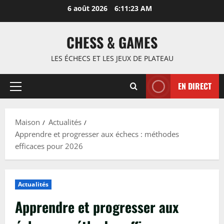
Passer
6 août 2026
6:11:24 AM
au
contenu
CHESS & GAMES
LES ÉCHECS ET LES JEUX DE PLATEAU
EN DIRECT
Menu
principal
Maison
Actualités
Apprendre et progresser aux échecs : méthodes
efficaces pour 2026
Actualités
Apprendre et progresser aux