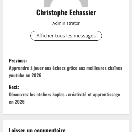
Christophe Echassier
Administrator
Afficher tous les messages
P
Previous:
o
Apprendre à jouer aux échecs grâce aux meilleures chaînes
youtube en 2026
s
Next:
t
Découvrez les ateliers kaplas : créativité et apprentissage
en 2026
n
a
Laisser un commentaire