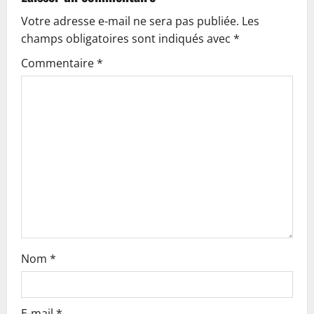
v
Votre adresse e-mail ne sera pas publiée.
Les
i
champs obligatoires sont indiqués avec
*
g
Commentaire
*
a
t
i
o
n
Nom
*
E-mail
*