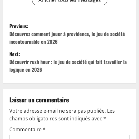
Afficher tous les messages
P
Previous:
o
Découvrez comment jouer à providence, le jeu de société
incontournable en 2026
s
Next:
t
Découvrir rush hour : le jeu de société qui fait travailler la
logique en 2026
n
a
v
Laisser un commentaire
Votre adresse e-mail ne sera pas publiée.
Les
i
champs obligatoires sont indiqués avec
*
g
Commentaire
*