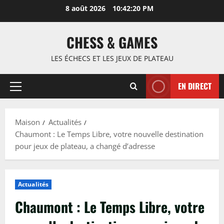
Passer
8 août 2026
10:42:21 PM
au
contenu
CHESS & GAMES
LES ÉCHECS ET LES JEUX DE PLATEAU
EN DIRECT
Menu
principal
Maison
Actualités
Chaumont : Le Temps Libre, votre nouvelle destination
pour jeux de plateau, a changé d’adresse
Actualités
Chaumont : Le Temps Libre, votre