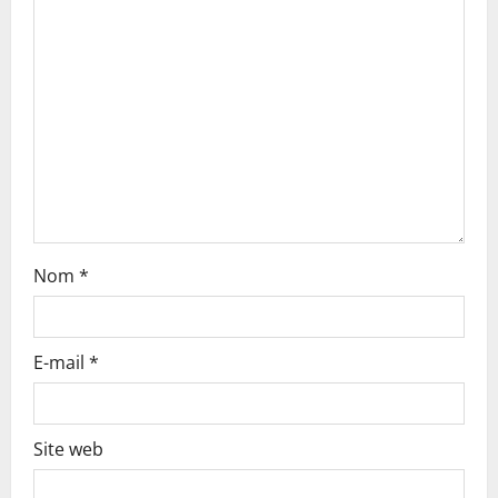
a
t
i
o
n
Nom
*
E-mail
*
Site web