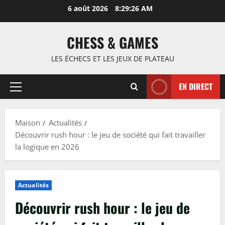
Passer
6 août 2026
8:29:27 AM
au
contenu
CHESS & GAMES
LES ÉCHECS ET LES JEUX DE PLATEAU
EN DIRECT
Menu
principal
Maison
Actualités
Découvrir rush hour : le jeu de société qui fait travailler
la logique en 2026
Actualités
Découvrir rush hour : le jeu de