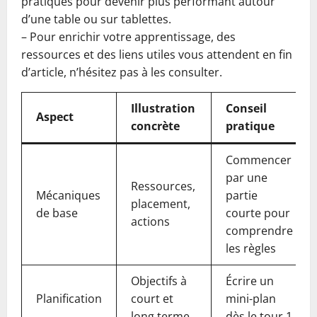
pratiques pour devenir plus performant autour
d’une table ou sur tablettes.
– Pour enrichir votre apprentissage, des
ressources et des liens utiles vous attendent en fin
d’article, n’hésitez pas à les consulter.
Illustration
Conseil
Aspect
concrète
pratique
Commencer
par une
Ressources,
Mécaniques
partie
placement,
de base
courte pour
actions
comprendre
les règles
Objectifs à
Écrire un
Planification
court et
mini-plan
long terme
dès le tour 1