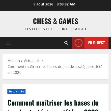
Passer
8 août 2026
3:03:33 AM
au
contenu
CHESS & GAMES
LES ÉCHECS ET LES JEUX DE PLATEAU
EN DIRECT
Menu
principal
Maison
Actualités
Comment maîtriser les bases du jeu de stratégie société
en 2026
Actualités
Comment maîtriser les bases du