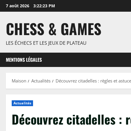
Passer
7 août 2026
3:22:24 PM
au
contenu
CHESS & GAMES
LES ÉCHECS ET LES JEUX DE PLATEAU
MENTIONS LÉGALES
Maison
Actualités
Découvrez citadelles : règles et astu
Actualités
Découvrez citadelles : 