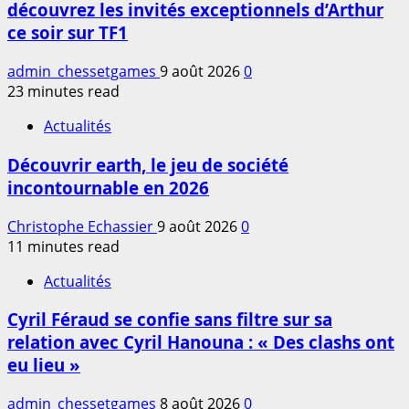
découvrez les invités exceptionnels d’Arthur
ce soir sur TF1
admin_chessetgames
9 août 2026
0
23 minutes read
Actualités
Découvrir earth, le jeu de société
incontournable en 2026
Christophe Echassier
9 août 2026
0
11 minutes read
Actualités
Cyril Féraud se confie sans filtre sur sa
relation avec Cyril Hanouna : « Des clashs ont
eu lieu »
admin_chessetgames
8 août 2026
0