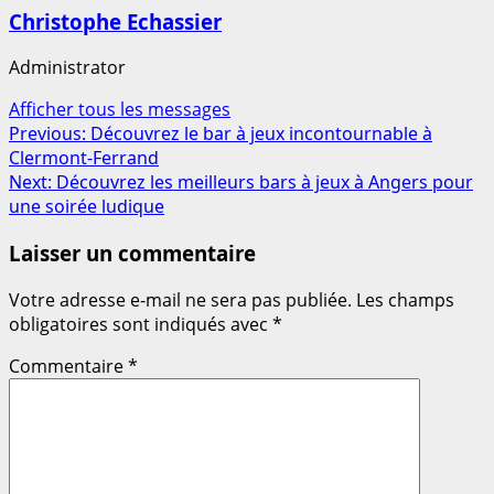
Christophe Echassier
Administrator
Afficher tous les messages
Post
Previous:
Découvrez le bar à jeux incontournable à
Clermont-Ferrand
navigation
Next:
Découvrez les meilleurs bars à jeux à Angers pour
une soirée ludique
Laisser un commentaire
Votre adresse e-mail ne sera pas publiée.
Les champs
obligatoires sont indiqués avec
*
Commentaire
*