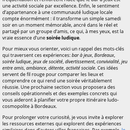
une activité sociale par excellence. Enfin, le sentiment
d’appartenance à une communauté ludique locale
compte énormément : il transforme un simple samedi
soir en un moment mémorable, ancré dans le réel et
partagé par un groupe d’amis, ce qui, à mes yeux, est la
vraie essence d’une
soirée ludique
.
Pour mieux vous orienter, voici un rappel des mots-clés
qui traversent ces expériences:
bar à jeux
,
Bordeaux
,
soirée ludique
,
jeux de société
,
divertissement
,
convivialité
,
jeu
entre amis
,
ambiance
,
détente
,
activité sociale
. Ces idées
servent de fil rouge pour comparer les lieux et
comprendre ce qui rend une soirée véritablement
réussie. Une prochaine section vous proposera des
conseils opérationnels et des exemples concrets qui
vous aideront à planifier votre propre itinéraire ludo-
cosmopolite à Bordeaux.
Pour prolonger votre curiosité, je vous invite à explorer
les ressources externes qui explorent des expériences
similaires dans d’autres villes françaises. Par exemple,
le