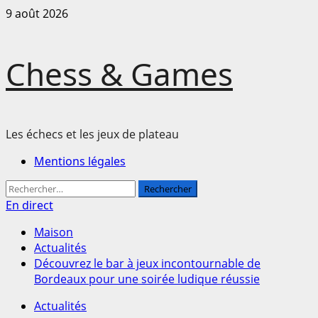
Passer
9 août 2026
au
contenu
Chess & Games
Les échecs et les jeux de plateau
Menu
Mentions légales
principal
Rechercher :
En direct
Maison
Actualités
Découvrez le bar à jeux incontournable de
Bordeaux pour une soirée ludique réussie
Actualités