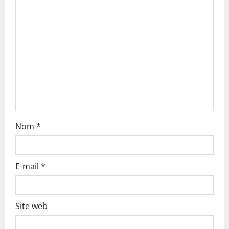
a
t
i
o
n
Nom
*
E-mail
*
Site web