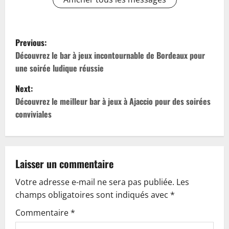
P
Previous:
o
Découvrez le bar à jeux incontournable de Bordeaux pour
une soirée ludique réussie
s
Next:
t
Découvrez le meilleur bar à jeux à Ajaccio pour des soirées
conviviales
n
a
v
Laisser un commentaire
Votre adresse e-mail ne sera pas publiée.
Les
i
champs obligatoires sont indiqués avec
*
g
Commentaire
*