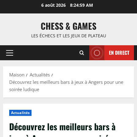
Passer
6 août 2026
8:25:00 AM
au
contenu
CHESS & GAMES
LES ÉCHECS ET LES JEUX DE PLATEAU
EN DIRECT
Menu
principal
Maison
Actualités
Découvrez les meilleurs bars à jeux à Angers pour une
soirée ludique
Actualités
Découvrez les meilleurs bars à