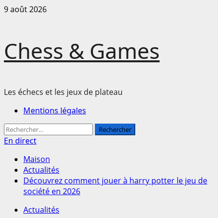
Passer
9 août 2026
au
contenu
Chess & Games
Les échecs et les jeux de plateau
Menu
Mentions légales
principal
Rechercher :
En direct
Maison
Actualités
Découvrez comment jouer à harry potter le jeu de
société en 2026
Actualités