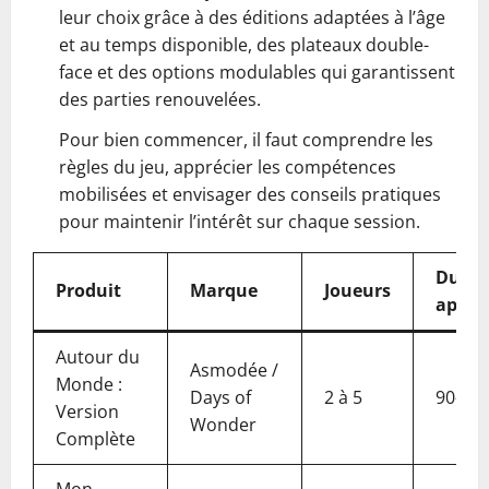
leur choix grâce à des éditions adaptées à l’âge
et au temps disponible, des plateaux double-
face et des options modulables qui garantissent
des parties renouvelées.
Pour bien commencer, il faut comprendre les
règles du jeu, apprécier les compétences
mobilisées et envisager des conseils pratiques
pour maintenir l’intérêt sur chaque session.
Durée
Produit
Marque
Joueurs
appro
Autour du
Asmodée /
Monde :
Days of
2 à 5
90–12
Version
Wonder
Complète