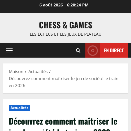
Passer
6 août 2026
6:20:25 PM
au
contenu
CHESS & GAMES
LES ÉCHECS ET LES JEUX DE PLATEAU
EN DIRECT
Menu
principal
Maison
Actualités
Découvrez comment maîtriser le jeu de société le train
en 2026
Actualités
Découvrez comment maîtriser le