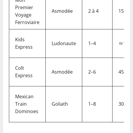
Mon
Premier
Asmodée
2 à 4
15–30
Voyage
Ferroviaire
Kids
Ludonaute
1–4
≈15 m
Express
Colt
Asmodée
2–6
45–60
Express
Mexican
Train
Goliath
1–8
30–60
Dominoes