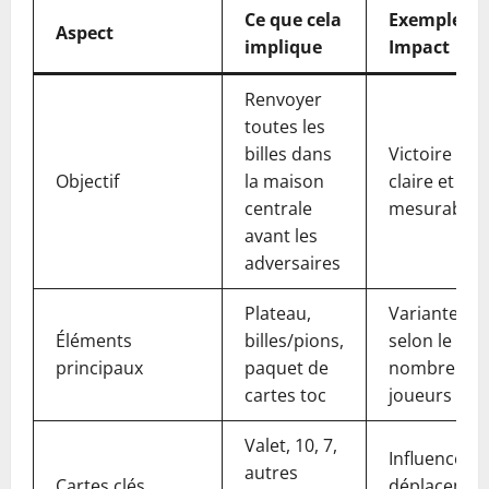
Ce que cela
Exemple ou
Aspect
implique
Impact
Renvoyer
toutes les
billes dans
Victoire
Objectif
la maison
claire et
centrale
mesurable
avant les
adversaires
Plateau,
Variantes
Éléments
billes/pions,
selon le
principaux
paquet de
nombre de
cartes toc
joueurs
Valet, 10, 7,
Influencent
autres
Cartes clés
déplacemen