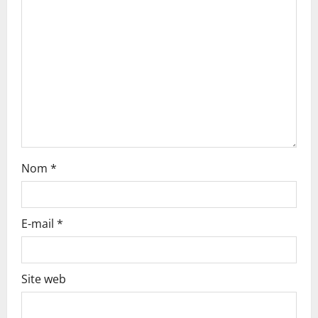
t
i
o
n
Nom
*
E-mail
*
Site web