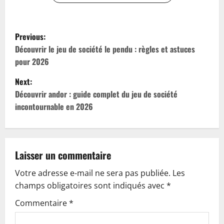
P
Previous:
o
Découvrir le jeu de société le pendu : règles et astuces
pour 2026
s
Next:
t
Découvrir andor : guide complet du jeu de société
incontournable en 2026
n
a
v
Laisser un commentaire
Votre adresse e-mail ne sera pas publiée.
Les
i
champs obligatoires sont indiqués avec
*
g
Commentaire
*
a