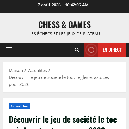
Passer
7 août 2026
10:42:07 AM
au
contenu
CHESS & GAMES
LES ÉCHECS ET LES JEUX DE PLATEAU
EN DIRECT
Menu
principal
Maison
Actualités
Découvrir le jeu de société le toc : règles et astuces
pour 2026
Actualités
Découvrir le jeu de société le toc