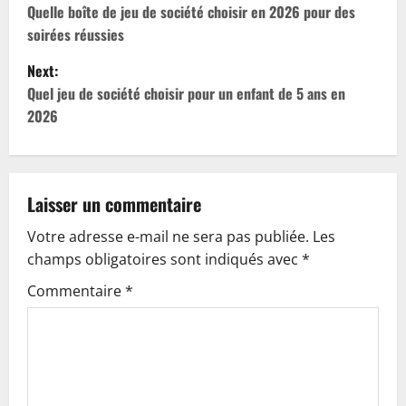
o
Quelle boîte de jeu de société choisir en 2026 pour des
soirées réussies
s
Next:
t
Quel jeu de société choisir pour un enfant de 5 ans en
2026
n
a
v
Laisser un commentaire
Votre adresse e-mail ne sera pas publiée.
Les
i
champs obligatoires sont indiqués avec
*
g
Commentaire
*
a
t
i