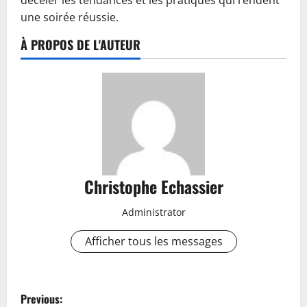
déceler les tendances et les pratiques qui rendent
une soirée réussie.
À PROPOS DE L'AUTEUR
Christophe Echassier
Administrator
Afficher tous les messages
P
Previous: