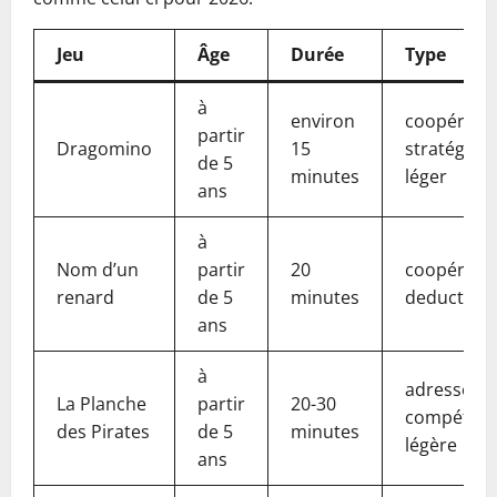
Jeu
Âge
Durée
Type
à
environ
coopératif 
partir
Dragomino
15
stratégiqu
de 5
minutes
léger
ans
à
Nom d’un
partir
20
coopératif 
renard
de 5
minutes
deduction
ans
à
adresses e
La Planche
partir
20-30
compétiti
des Pirates
de 5
minutes
légère
ans