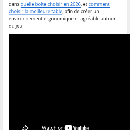
dans
quelle boîte choisir en 2026
, et
comment
choisir la meilleure table
, afin de créer un
environnement ergonomique et agréable autour
du jeu.