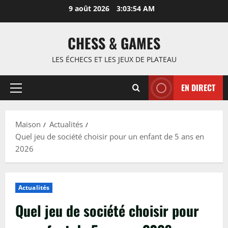
Passer
9 août 2026
3:03:55 AM
au
contenu
CHESS & GAMES
LES ÉCHECS ET LES JEUX DE PLATEAU
EN DIRECT
Menu
principal
Maison
Actualités
Quel jeu de société choisir pour un enfant de 5 ans en
2026
Actualités
Quel jeu de société choisir pour