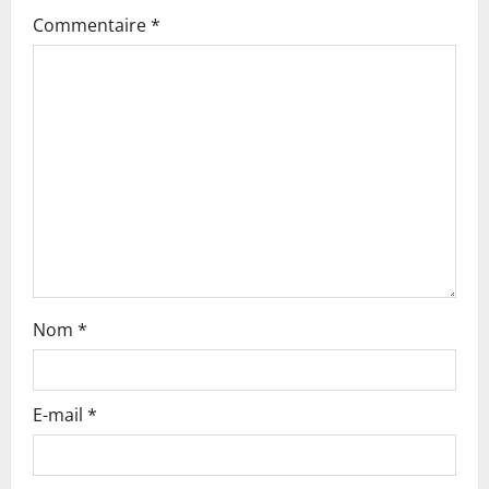
i
Commentaire
*
g
a
t
i
o
n
Nom
*
E-mail
*