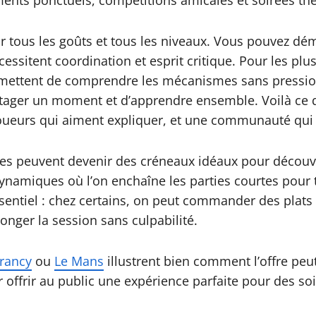
ements ponctuels, compétitions amicales et soirées th
r tous les goûts et tous les niveaux. Vous pouvez dém
ssitent coordination et esprit critique. Pour les plus
rmettent de comprendre les mécanismes sans pression.
rtager un moment et d’apprendre ensemble. Voilà ce q
oueurs qui aiment expliquer, et une communauté qui 
uses peuvent devenir des créneaux idéaux pour découv
ynamiques où l’on enchaîne les parties courtes pour te
ssentiel : chez certains, on peut commander des plat
onger la session sans culpabilité.
rancy
ou
Le Mans
illustrent bien comment l’offre peut s
our offrir au public une expérience parfaite pour des s