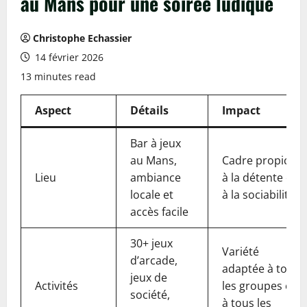
au Mans pour une soirée ludique
Christophe Echassier
14 février 2026
13 minutes read
Aspect
Détails
Impact
Bar à jeux
au Mans,
Cadre propice
Lieu
ambiance
à la détente et
locale et
à la sociabilité
accès facile
30+ jeux
Variété
d’arcade,
adaptée à tous
jeux de
Activités
les groupes et
société,
à tous les