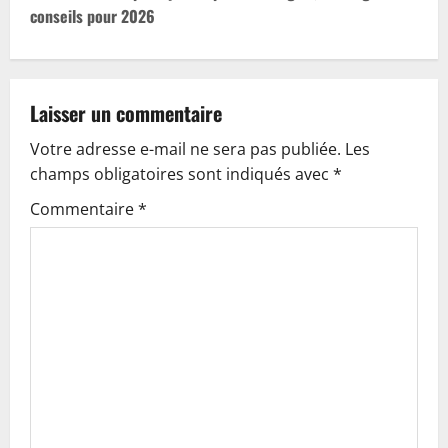
conseils pour 2026
n
a
v
Laisser un commentaire
Votre adresse e-mail ne sera pas publiée.
Les
i
champs obligatoires sont indiqués avec
*
g
Commentaire
*
a
t
i
o
n