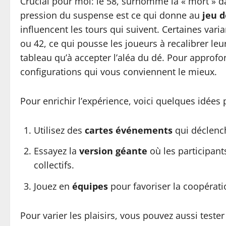
Crucial pour moi: le 58, surnommé la « mort » da
pression du suspense est ce qui donne au
jeu d
influencent les tours qui suivent. Certaines va
ou 42, ce qui pousse les joueurs à recalibrer leur
tableau qu’à accepter l’aléa du dé. Pour approfon
configurations qui vous conviennent le mieux.
Pour enrichir l’expérience, voici quelques idées 
Utilisez des
cartes événements
qui déclench
Essayez la
version géante
où les participan
collectifs.
Jouez en
équipes
pour favoriser la coopérat
Pour varier les plaisirs, vous pouvez aussi test