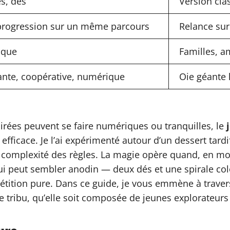
és, dés
Version cla
 progression sur un même parcours
Relance sur
ique
Familles, a
ante, coopérative, numérique
Oie géante l
rées peuvent se faire numériques ou tranquilles, le
fficace. Je l’ai expérimenté autour d’un dessert tardi
la complexité des règles. La magie opère quand, en 
e qui peut sembler anodin — deux dés et une spirale 
mpétition pure. Dans ce guide, je vous emmène à traver
e tribu, qu’elle soit composée de jeunes explorateur