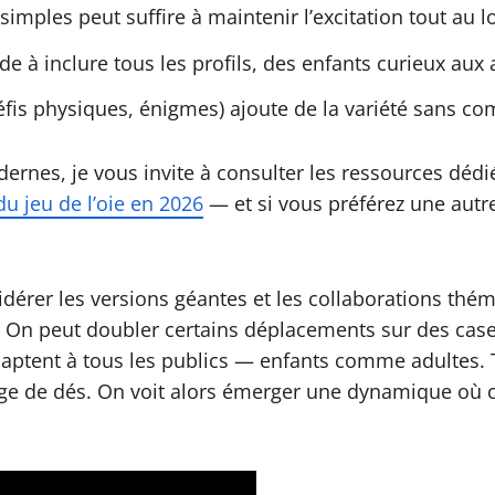
imples peut suffire à maintenir l’excitation tout au l
aide à inclure tous les profils, des enfants curieux aux
fis physiques, énigmes) ajoute de la variété sans comp
rnes, je vous invite à consulter les ressources dédiée
du jeu de l’oie en 2026
— et si vous préférez une autr
idérer les versions géantes et les collaborations th
u. On peut doubler certains déplacements sur des cas
ptent à tous les publics — enfants comme adultes. To
rage de dés. On voit alors émerger une dynamique où c