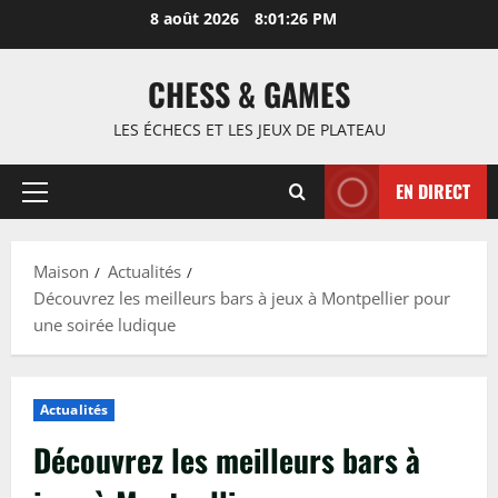
Passer
8 août 2026
8:01:27 PM
au
contenu
CHESS & GAMES
LES ÉCHECS ET LES JEUX DE PLATEAU
EN DIRECT
Menu
principal
Maison
Actualités
Découvrez les meilleurs bars à jeux à Montpellier pour
une soirée ludique
Actualités
Découvrez les meilleurs bars à