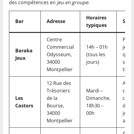
des compétences en
jeu en groupe
.
Horaires
Bar
Adresse
Spéci
typiques
Centre
Plus
Commercial
14h – 01h
jeux,
Baraka
Odysseum,
(tous les
quiz 
Jeux
34000
jours)
soir
Montpellier
thém
12 Rue des
Ambi
Trésoriers
Mardi –
cosy 
Les
de la
Dimanche,
cons
Castors
Bourse,
18h30 –
d’éq
34000
00h
jeux 
Montpellier
accè