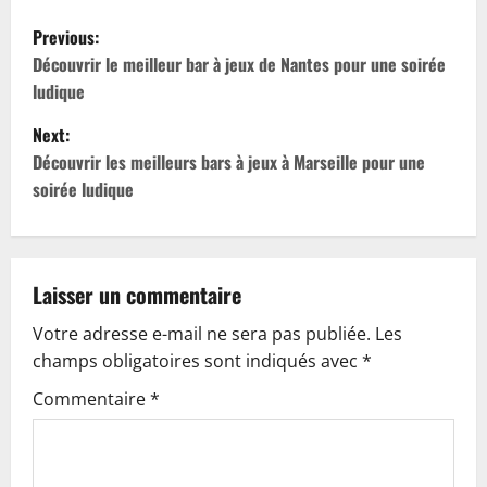
P
Previous:
o
Découvrir le meilleur bar à jeux de Nantes pour une soirée
ludique
s
Next:
t
Découvrir les meilleurs bars à jeux à Marseille pour une
soirée ludique
n
a
v
Laisser un commentaire
Votre adresse e-mail ne sera pas publiée.
Les
i
champs obligatoires sont indiqués avec
*
g
Commentaire
*
a
t