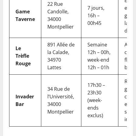
Évas
22 Rue
7 jours,
esca
Game
Candolle,
16h –
game 
Taverne
34000
00h45
large
Montpellier
de j
891 Allée de
Semaine
Ambi
Le
la Calade,
12h – 00h,
cosy,
Trèfle
34970
week-end
fléch
Rouge
Lattes
12h – 01h
billa
Rétr
17h30 –
34 Rue de
gami
23h30
Invader
l’Université,
cockt
(week-
Bar
34000
explo
ends
Montpellier
spac
exclus)
inva