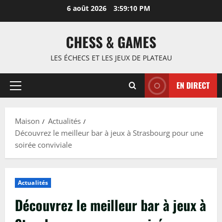
Passer
6 août 2026
3:59:11 PM
au
contenu
CHESS & GAMES
LES ÉCHECS ET LES JEUX DE PLATEAU
EN DIRECT
Menu
principal
Maison
Actualités
Découvrez le meilleur bar à jeux à Strasbourg pour une
soirée conviviale
Actualités
Découvrez le meilleur bar à jeux à