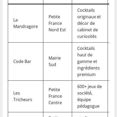
Cocktails
Petite
originaux et
La
i
France
décor de
Mandragore
et
Nord Est
cabinet de
curiosités
Cocktails
haut de
Mairie
ch
Code Bar
gamme et
Sud
co
ingrédients
premium
600+ jeux de
Petite
Les
société,
c
France
Tricheurs
équipe
l
Centre
pédagogue