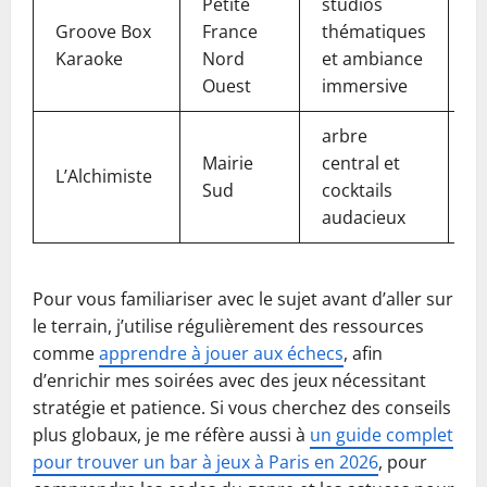
Petite
studios
k
Groove Box
France
thématiques
pr
Karaoke
Nord
et ambiance
vi
Ouest
immersive
arbre
Mairie
central et
e
L’Alchimiste
Sud
cocktails
s
audacieux
Pour vous familiariser avec le sujet avant d’aller sur
le terrain, j’utilise régulièrement des ressources
comme
apprendre à jouer aux échecs
, afin
d’enrichir mes soirées avec des jeux nécessitant
stratégie et patience. Si vous cherchez des conseils
plus globaux, je me réfère aussi à
un guide complet
pour trouver un bar à jeux à Paris en 2026
, pour