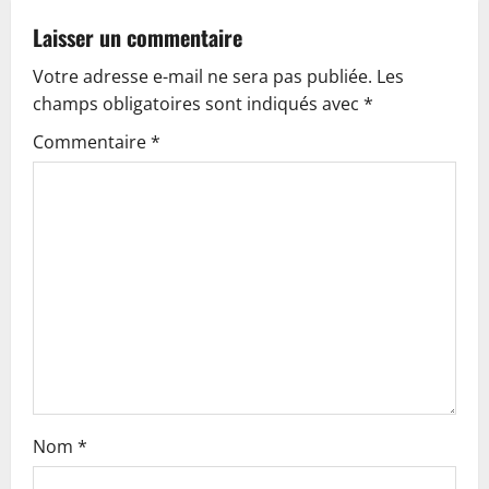
v
Laisser un commentaire
Votre adresse e-mail ne sera pas publiée.
Les
i
champs obligatoires sont indiqués avec
*
g
Commentaire
*
a
t
i
o
n
Nom
*