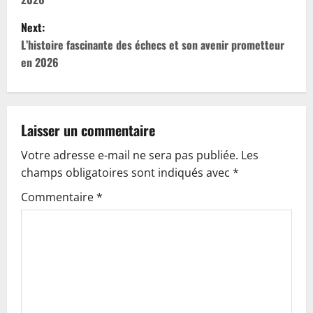
s
Next:
t
L’histoire fascinante des échecs et son avenir prometteur
en 2026
n
a
v
Laisser un commentaire
Votre adresse e-mail ne sera pas publiée.
Les
i
champs obligatoires sont indiqués avec
*
g
Commentaire
*
a
t
i
o