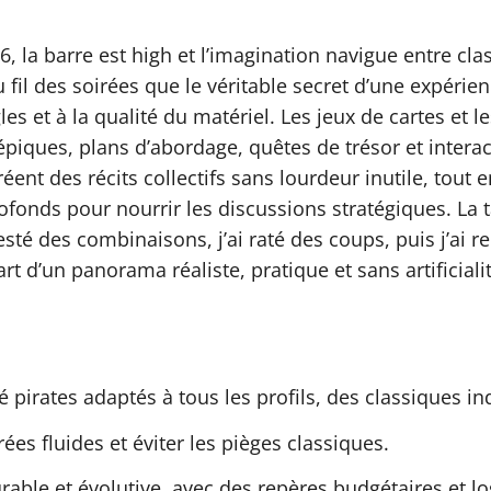
6, la barre est high et l’imagination navigue entre cl
 fil des soirées que le véritable secret d’une expérie
es et à la qualité du matériel. Les jeux de cartes et l
 épiques, plans d’abordage, quêtes de trésor et intera
réent des récits collectifs sans lourdeur inutile, tou
ofonds pour nourrir les discussions stratégiques. La 
i testé des combinaisons, j’ai raté des coups, puis 
t d’un panorama réaliste, pratique et sans artificialit
té pirates adaptés à tous les profils, des classique
es fluides et éviter les pièges classiques.
able et évolutive, avec des repères budgétaires et lo