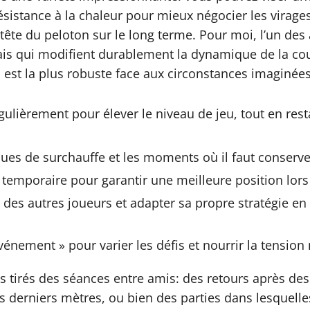
 résistance à la chaleur pour mieux négocier les virage
 tête du peloton sur le long terme. Pour moi, l’un des
ais qui modifient durablement la dynamique de la cou
est la plus robuste face aux circonstances imaginées p
égulièrement pour élever le niveau de jeu, tout en res
ques de surchauffe et les moments où il faut conserve
l temporaire pour garantir une meilleure position lors
x des autres joueurs et adapter sa propre stratégie e
énement » pour varier les défis et nourrir la tension 
ts tirés des séances entre amis: des retours après d
es derniers mètres, ou bien des parties dans lesquel