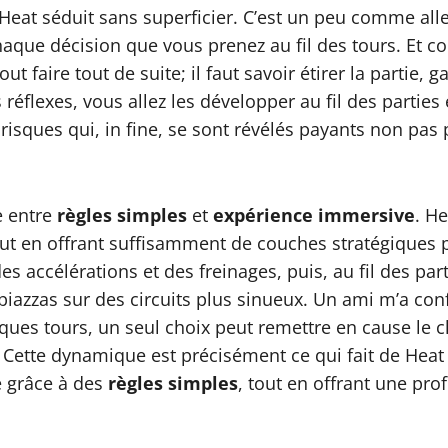
Heat séduit sans superficier. C’est un peu comme alle
aque décision que vous prenez au fil des tours. Et co
out faire tout de suite; il faut savoir étirer la partie
flexes, vous allez les développer au fil des parties 
 risques qui, in fine, se sont révélés payants non pa
e entre
règles simples
et
expérience immersive
. H
 en offrant suffisamment de couches stratégiques p
s accélérations et des freinages, puis, au fil des par
iazzas sur des circuits plus sinueux. Un ami m’a confié
lques tours, un seul choix peut remettre en cause le 
tre. Cette dynamique est précisément ce qui fait de He
e grâce à des
règles simples
, tout en offrant une pro