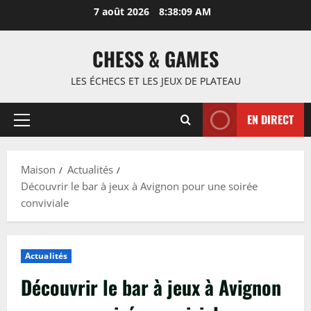
Passer
7 août 2026
8:38:10 AM
au
contenu
CHESS & GAMES
LES ÉCHECS ET LES JEUX DE PLATEAU
EN DIRECT
Menu
principal
Maison
Actualités
Découvrir le bar à jeux à Avignon pour une soirée
conviviale
Actualités
Découvrir le bar à jeux à Avignon