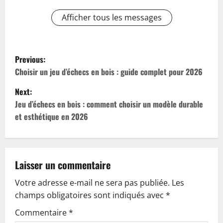
Afficher tous les messages
P
Previous:
o
Choisir un jeu d’échecs en bois : guide complet pour 2026
Next:
s
Jeu d’échecs en bois : comment choisir un modèle durable
t
et esthétique en 2026
n
a
Laisser un commentaire
v
Votre adresse e-mail ne sera pas publiée.
Les
champs obligatoires sont indiqués avec
*
i
Commentaire
*
g