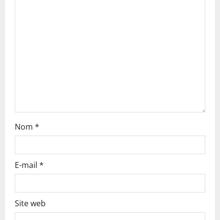
a
t
i
o
n
Nom
*
E-mail
*
Site web