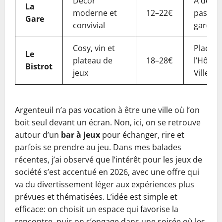
Décor
À deux
La
moderne et
12–22€
pas de 
Gare
convivial
gare
Cosy, vin et
Place d
Le
plateau de
18–28€
l’Hôtel 
Bistrot
jeux
Ville
Argenteuil n’a pas vocation à être une ville où l’on
boit seul devant un écran. Non, ici, on se retrouve
autour d’un
bar à jeux
pour échanger, rire et
parfois se prendre au jeu. Dans mes balades
récentes, j’ai observé que l’intérêt pour les jeux de
société s’est accentué en 2026, avec une offre qui
va du divertissement léger aux expériences plus
prévues et thématisées. L’idée est simple et
efficace: on choisit un espace qui favorise la
rencontre, puis on s’engage dans une soirée où les