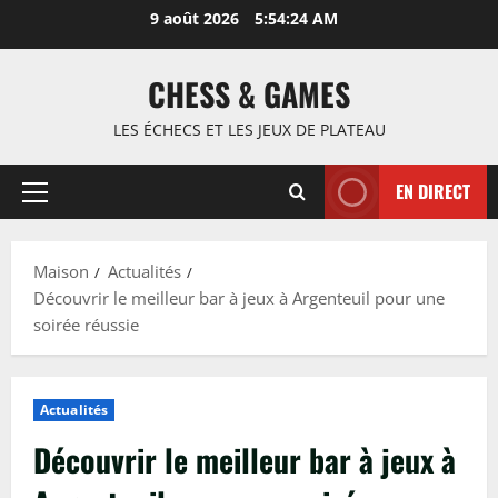
Passer
9 août 2026
5:54:25 AM
au
contenu
CHESS & GAMES
LES ÉCHECS ET LES JEUX DE PLATEAU
EN DIRECT
Menu
principal
Maison
Actualités
Découvrir le meilleur bar à jeux à Argenteuil pour une
soirée réussie
Actualités
Découvrir le meilleur bar à jeux à