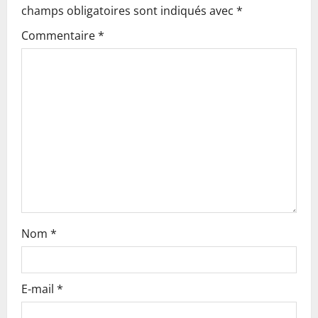
champs obligatoires sont indiqués avec
*
i
Commentaire
*
g
a
t
i
o
n
Nom
*
E-mail
*