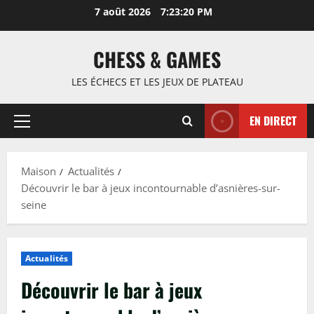
Passer
7 août 2026
7:23:21 PM
au
contenu
CHESS & GAMES
LES ÉCHECS ET LES JEUX DE PLATEAU
EN DIRECT
Menu
principal
Maison
Actualités
Découvrir le bar à jeux incontournable d’asnières-sur-
seine
Actualités
Découvrir le bar à jeux