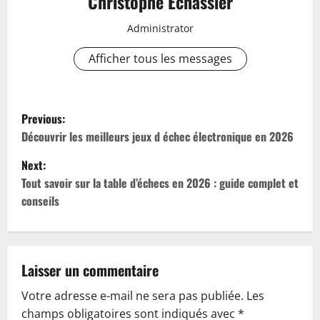
Christophe Echassier
Administrator
Afficher tous les messages
P
Previous:
o
Découvrir les meilleurs jeux d échec électronique en 2026
Next:
s
Tout savoir sur la table d’échecs en 2026 : guide complet et
t
conseils
n
a
Laisser un commentaire
v
Votre adresse e-mail ne sera pas publiée.
Les
champs obligatoires sont indiqués avec
*