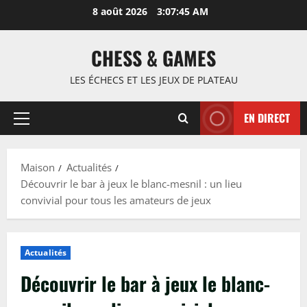
Passer
8 août 2026
3:07:46 AM
au
contenu
CHESS & GAMES
LES ÉCHECS ET LES JEUX DE PLATEAU
EN DIRECT
Menu
principal
Maison
Actualités
Découvrir le bar à jeux le blanc-mesnil : un lieu
convivial pour tous les amateurs de jeux
Actualités
Découvrir le bar à jeux le blanc-