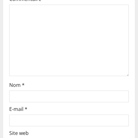
g
a
t
i
o
n
Nom
*
E-mail
*
Site web