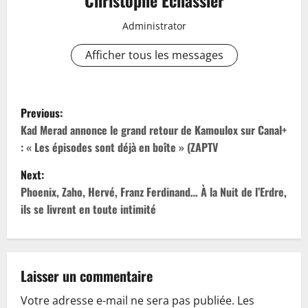
Christophe Echassier
Administrator
Afficher tous les messages
P
Previous:
o
Kad Merad annonce le grand retour de Kamoulox sur Canal+
: « Les épisodes sont déjà en boîte » (ZAPTV
s
Next:
t
Phoenix, Zaho, Hervé, Franz Ferdinand… À la Nuit de l’Erdre,
ils se livrent en toute intimité
n
a
v
Laisser un commentaire
Votre adresse e-mail ne sera pas publiée.
Les