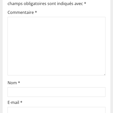
i
champs obligatoires sont indiqués avec
*
g
Commentaire
*
a
t
i
o
n
Nom
*
E-mail
*