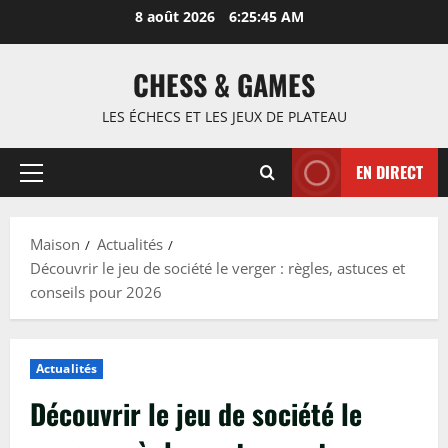
Passer
8 août 2026
6:25:46 AM
au
contenu
CHESS & GAMES
LES ÉCHECS ET LES JEUX DE PLATEAU
EN DIRECT
Menu
principal
Maison
Actualités
Découvrir le jeu de société le verger : règles, astuces et
conseils pour 2026
Actualités
Découvrir le jeu de société le