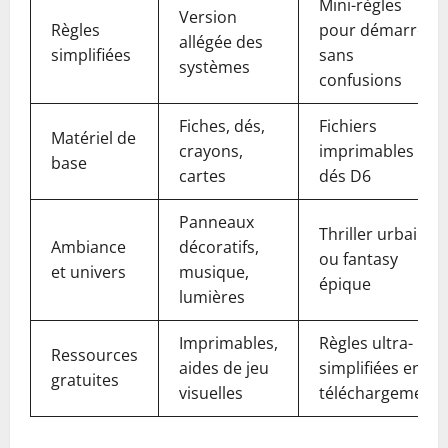
Mini-règles
Version
Règles
pour démarrer
allégée des
simplifiées
sans
systèmes
confusions
Fiches, dés,
Fichiers
Matériel de
crayons,
imprimables +
base
cartes
dés D6
Panneaux
Thriller urbain
Ambiance
décoratifs,
ou fantasy
et univers
musique,
épique
lumières
Imprimables,
Règles ultra-
Ressources
aides de jeu
simplifiées en
gratuites
visuelles
téléchargement