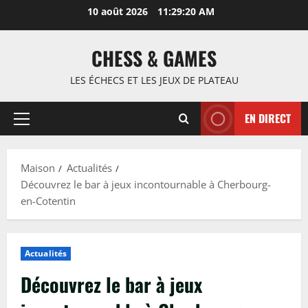
Passer
10 août 2026
11:29:21 AM
au
contenu
CHESS & GAMES
LES ÉCHECS ET LES JEUX DE PLATEAU
EN DIRECT
Menu
principal
Maison
Actualités
Découvrez le bar à jeux incontournable à Cherbourg-
en-Cotentin
Actualités
Découvrez le bar à jeux