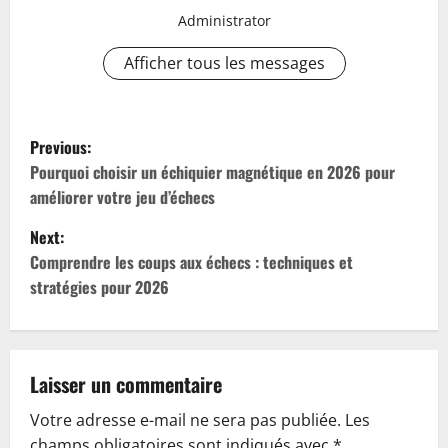
Administrator
Afficher tous les messages
P
Previous:
o
Pourquoi choisir un échiquier magnétique en 2026 pour
améliorer votre jeu d’échecs
s
Next:
t
Comprendre les coups aux échecs : techniques et
stratégies pour 2026
n
a
v
Laisser un commentaire
Votre adresse e-mail ne sera pas publiée.
Les
i
champs obligatoires sont indiqués avec
*