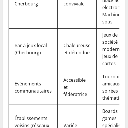
Blackjack
Cherbourg
conviviale
électroniqu
Machines à
sous
Jeux de
société
Bar à jeux local
Chaleureuse
modernes,
(Cherbourg)
et détendue
jeux de
cartes
Tournois
Accessible
Évènements
amicaux,
et
communautaires
soirées
fédératrice
thématique
Boards
Établissements
games
voisins (réseaux
Variée
spécialisés,