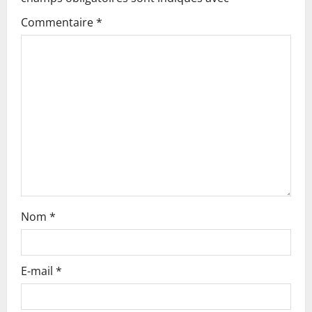
g
Commentaire
*
a
t
i
o
n
Nom
*
E-mail
*