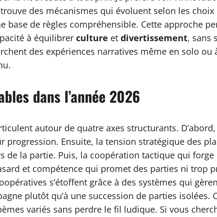
n retrouve des mécanismes qui évoluent selon les choix
 une base de règles compréhensible. Cette approche pe
pacité à équilibrer
culture
et
divertissement
, sans 
erchent des expériences narratives même en solo ou à 
nu.
ables dans l’année 2026
rticulent autour de quatre axes structurants. D’abord
ur progression. Ensuite, la tension stratégique des p
s de la partie. Puis, la coopération tactique qui for
hasard et compétence qui promet des parties ni trop p
oopératives s’étoffent grâce à des systèmes qui gèrent
gne plutôt qu’à une succession de parties isolées. Ce
mes variés sans perdre le fil ludique. Si vous cherch