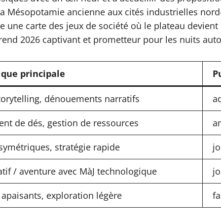
de la Mésopotamie ancienne aux cités industrielles no
ne une carte des jeux de société où le plateau devient
i rend 2026 captivant et prometteur pour les nuits aut
que principale
P
storytelling, dénouements narratifs
a
nt de dés, gestion de ressources
a
symétriques, stratégie rapide
j
tif / aventure avec MàJ technologique
jo
 apaisants, exploration légère
f