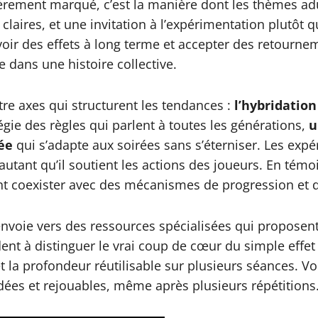
lièrement marqué, c’est la manière dont les thèmes adu
aires, et une invitation à l’expérimentation plutôt qu’
prévoir des effets à long terme et accepter des retour
 dans une histoire collective.
re axes qui structurent les tendances :
l’hybridatio
égie des règles qui parlent à toutes les générations,
u
ée
qui s’adapte aux soirées sans s’éterniser. Les exp
autant qu’il soutient les actions des joueurs. En té
oexister avec des mécanismes de progression et des
envoie vers des ressources spécialisées qui proposen
ent à distinguer le vrai coup de cœur du simple effet 
et la profondeur réutilisable sur plusieurs séances. V
ées et rejouables, même après plusieurs répétitions