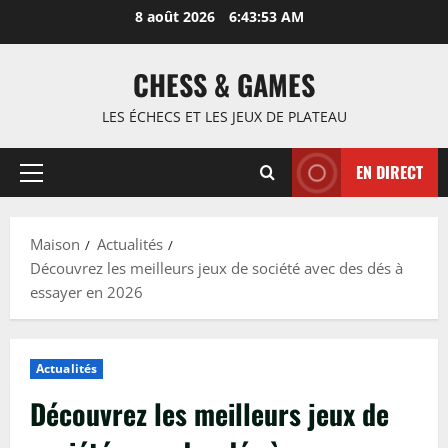
Passer
8 août 2026
6:43:54 AM
au
contenu
CHESS & GAMES
LES ÉCHECS ET LES JEUX DE PLATEAU
EN DIRECT
Menu
principal
Maison
Actualités
Découvrez les meilleurs jeux de société avec des dés à
essayer en 2026
Actualités
Découvrez les meilleurs jeux de