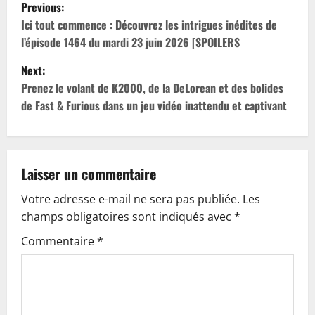
P
Previous:
o
Ici tout commence : Découvrez les intrigues inédites de
l’épisode 1464 du mardi 23 juin 2026 [SPOILERS
s
Next:
t
Prenez le volant de K2000, de la DeLorean et des bolides
de Fast & Furious dans un jeu vidéo inattendu et captivant
n
a
v
Laisser un commentaire
Votre adresse e-mail ne sera pas publiée.
Les
i
champs obligatoires sont indiqués avec
*
g
Commentaire
*
a
t