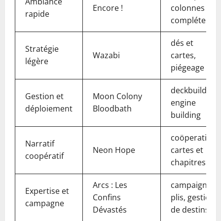
Ambiance
Encore !
colonnes à
rapide
compléter
dés et
Stratégie
Wazabi
cartes,
légère
piégeage
deckbuilding,
Gestion et
Moon Colony
engine
déploiement
Bloodbath
building
coöperation,
Narratif
Neon Hope
cartes et
coopératif
chapitres
Arcs : Les
campaign,
Expertise et
Confins
plis, gestion
campagne
Dévastés
de destins