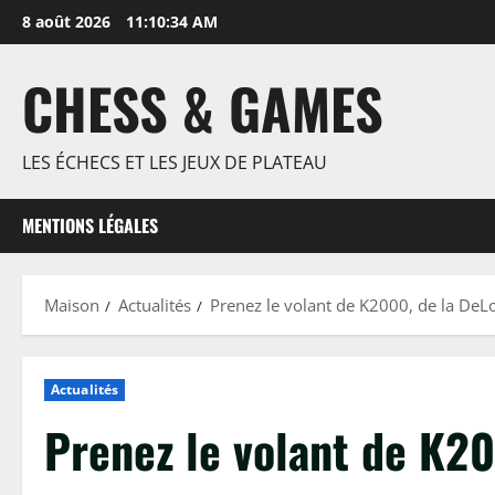
Passer
8 août 2026
11:10:35 AM
au
contenu
CHESS & GAMES
LES ÉCHECS ET LES JEUX DE PLATEAU
MENTIONS LÉGALES
Maison
Actualités
Prenez le volant de K2000, de la DeLo
Actualités
Prenez le volant de K20