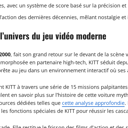
s, avec un système de score basé sur la précision et
ction des dernières décennies, mêlant nostalgie et 
 l’univers du jeu vidéo moderne
2000
, fait son grand retour sur le devant de la scè
morphosée en partenaire high-tech, KITT séduit depui
prête au jeu dans un environnement interactif où ses
t KITT à travers une série de 15 missions palpitantes 
nt en savoir plus sur l’histoire de cette voiture myth
sources dédiées telles que
cette analyse approfondie
.
ver les fonctions spéciales de KITT pour réussir les ca
ade. Elle restitue le frisson des films d’action et d