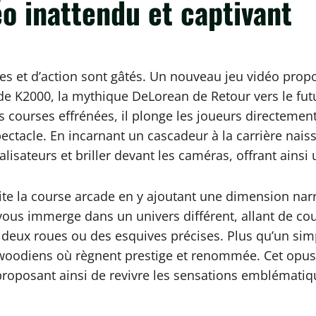
éo inattendu et captivant
tes et d’action sont gâtés. Un nouveau jeu vidéo pro
K2000, la mythique DeLorean de Retour vers le futur,
es courses effrénées, il plonge les joueurs directeme
pectacle. En incarnant un cascadeur à la carrière na
alisateurs et briller devant les caméras, offrant ainsi
isite la course arcade en y ajoutant une dimension na
ous immerge dans un univers différent, allant de co
deux roues ou des esquives précises. Plus qu’un simple
oodiens où règnent prestige et renommée. Cet opus 
, proposant ainsi de revivre les sensations emblémati